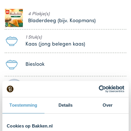
4 Plakje(s)
Bladerdeeg (bijv. Koopmans)
1 Stuk(s)
Kaas (jong belegen kaas)
Bieslook
1 Stuk(s)
Ei (losgeklopt)
Toestemming
Details
Over
4 tl. (theelepels)
Geraspte kaas
Cookies op Bakken.nl