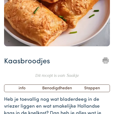
Item
1
Kaasbroodjes
of
1
Dit recept is van: Saakje
info
Benodigdheden
Stappen
Heb je toevallig nog wat bladerdeeg in de
vriezer liggen en wat smakelijke Hollandse
kaas in de koelkast? Dan heb je alles wat je