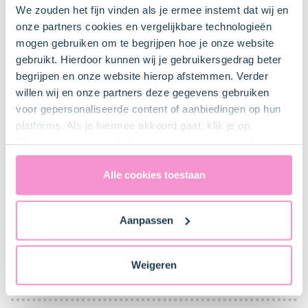
We zouden het fijn vinden als je ermee instemt dat wij en
Keukenspullen
onze partners cookies en vergelijkbare technologieën
mogen gebruiken om te begrijpen hoe je onze website
gebruikt. Hierdoor kunnen wij je gebruikersgedrag beter
Bakplaat
begrijpen en onze website hierop afstemmen. Verder
willen wij en onze partners deze gegevens gebruiken
voor gepersonaliseerde content of aanbiedingen op hun
Bakpapier
platforms. Als je hiermee akkoord gaat, klik je op
"Cookies accepteren". Je toestemming omvat ook
uitdrukkelijk een eventuele gegevensoverdracht naar de
Verenigde Staten in de zin van artikel 49 AVG. Raadpleeg
Alle cookies toestaan
ons
privacybeleid
voor gedetailleerde informatie. Hier
Bestel gemakkelijk en snel je bakproducten
vind je ook meer informatie over gegevensoverdracht
bij ons zusje
DeLeuksteTaartenshop
.
Aanpassen
naar technology providers en partners in de Verenigde
Staten. Je kunt op elk moment van gedachten
veranderen en je toestemming intrekken.
Stappen
Weigeren