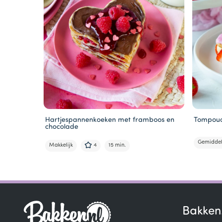
Hartjespannenkoeken met framboos en
Tompouc
chocolade
Gemidde
Makkelijk
4
15 min.
Item
1
of
6
Bakken