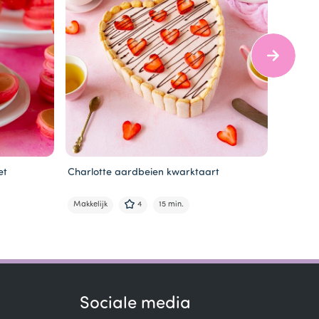
et
Charlotte aardbeien kwarktaart
Cakerol
Makkelijk
4
15 min.
Gemidde
Sociale media