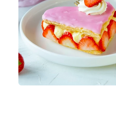
Item
1
of
1