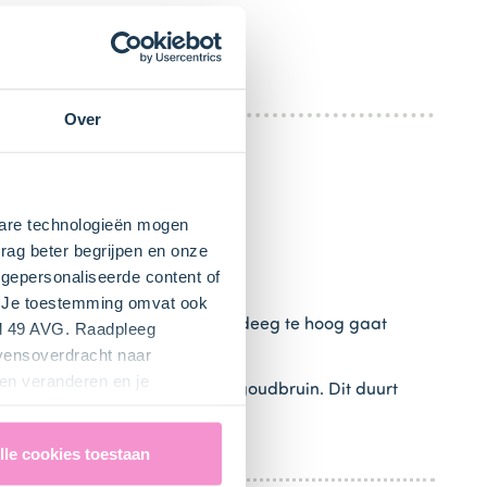
Over
kbare technologieën mogen
rag beter begrijpen en onze
gepersonaliseerde content of
apier op de bakplaat.
". Je toestemming omvat ook
ter. Dit voorkomt dat het bladerdeeg te hoog gaat
el 49 AVG. Raadpleeg
evensoverdracht naar
en veranderen en je
papier en bak de hartjes mooi goudbruin. Dit duurt
lle cookies toestaan