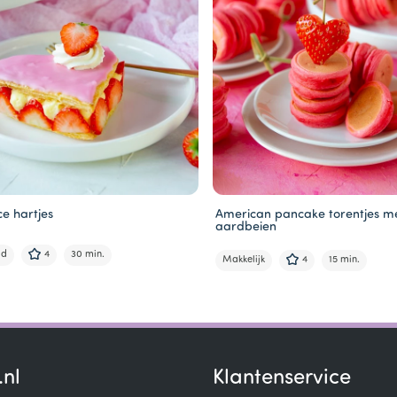
e hartjes
American pancake torentjes m
aardbeien
ld
4
30 min.
Makkelijk
4
15 min.
.nl
Klantenservice