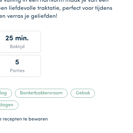
 vulling in een hartvorm maak je van een
en liefdevolle traktatie, perfect voor tijdens
 en verras je geliefden!
25 min.
Baktijd
5
Porties
dag
Banketbakkersroom
Gebak
tdagen
te recepten te bewaren