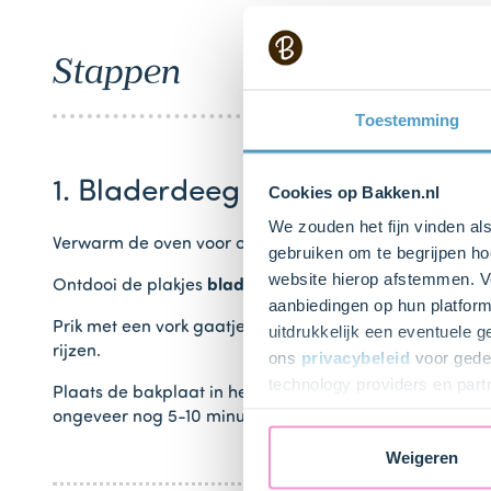
Stappen
Toestemming
1. Bladerdeeg hartjes maken
Cookies op Bakken.nl
We zouden het fijn vinden al
Verwarm de oven voor op 200 graden.
gebruiken om te begrijpen ho
website hierop afstemmen. Ve
Ontdooi de plakjes
bladerdeeg (1 pak)
op het werkblad
aanbiedingen op hun platform
Prik met een vork gaatjes in het bladerdeeg. Leg over 
uitdrukkelijk een eventuele 
rijzen.
ons
privacybeleid
voor gedet
technology providers en part
Plaats de bakplaat in het midden van de oven en bak d
toestemming intrekken.
ongeveer nog 5-10 minuten.
Weigeren