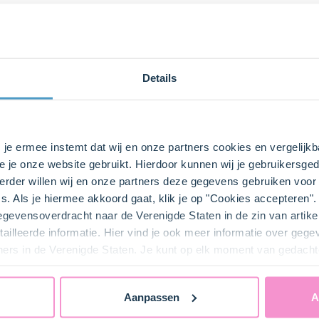
Details
s je ermee instemt dat wij en onze partners cookies en vergelij
e je onze website gebruikt. Hierdoor kunnen wij je gebruikersged
rder willen wij en onze partners deze gegevens gebruiken voor 
. Snijd 10 hartjes uit het bladerdeeg en leg deze op het bakp
s. Als je hiermee akkoord gaat, klik je op "Cookies accepteren
de hartjes een vel bakpapier en plaats hier bovenop een roos
gegevensoverdracht naar de Verenigde Staten in de zin van artik
ailleerde informatie. Hier vind je ook meer informatie over geg
ners in de Verenigde Staten. Je kunt op elk moment van gedacht
e hartjes gedurende 15 minuten. Verwijder het rooster en bak
Aanpassen
A