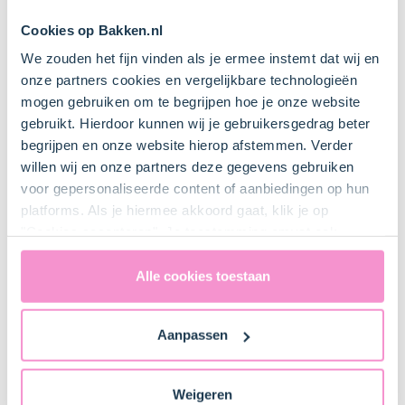
Cookies op Bakken.nl
We zouden het fijn vinden als je ermee instemt dat wij en
onze partners cookies en vergelijkbare technologieën
Bestel gemakkelijk en snel je bakproducten
mogen gebruiken om te begrijpen hoe je onze website
bij ons zusje
DeLeuksteTaartenshop
.
gebruikt. Hierdoor kunnen wij je gebruikersgedrag beter
begrijpen en onze website hierop afstemmen. Verder
willen wij en onze partners deze gegevens gebruiken
Stappen
voor gepersonaliseerde content of aanbiedingen op hun
platforms. Als je hiermee akkoord gaat, klik je op
"Cookies accepteren". Je toestemming omvat ook
uitdrukkelijk een eventuele gegevensoverdracht naar de
Verenigde Staten in de zin van artikel 49 AVG. Raadpleeg
Alle cookies toestaan
1. Voorbereiden
ons
privacybeleid
voor gedetailleerde informatie. Hier
vind je ook meer informatie over gegevensoverdracht
Verwarm de oven voor (elektrisch 200°C / hetelucht
Aanpassen
naar technology providers en partners in de Verenigde
180°C).
Staten. Je kunt op elk moment van gedachten
veranderen en je toestemming intrekken.
Laat het
Koopmans bladerdeeg (6 plakjes)
Weigeren