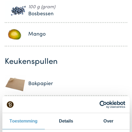
100 g (gram)
Bosbessen
Mango
Keukenspullen
Bakpapier
Bakplaat
Toestemming
Details
Over
Mixer met gardes