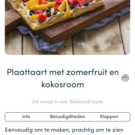
Item
1
Plaattaart met zomerfruit en
of
1
kokosroom
Dit recept is van: Bakken.nl team
info
Benodigdheden
Stappen
Eenvoudig om te maken, prachtig om te zien