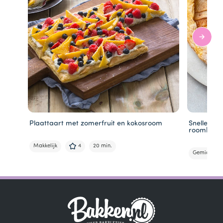
Plaattaart met zomerfruit en kokosroom
Snelle app
roombote
Makkelijk
4
20 min.
Gemiddeld
Item
1
of
6