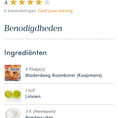
4
6
beoordelingen
Geef jouw mening
Benodigdheden
Ingrediënten
6 Plakje(s)
Bladerdeeg Roomboter (Koopmans)
1 null
Limoen
3 tl. (theelepels)
Poedersuiker