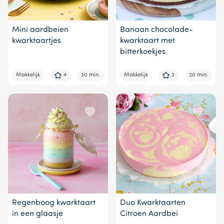
Mini aardbeien
Banaan chocolade-
kwarktaartjes
kwarktaart met
bitterkoekjes
Makkelijk
4
30 min.
Makkelijk
3
20 min.
Regenboog kwarktaart
Duo Kwarktaarten
in een glaasje
Citroen Aardbei