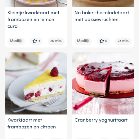
Kleintje kwarktaart met
No bake chocoladetaart
frambozen en lemon
met passievruchten
curd
Moeilijk
4
20 min.
Moeilijk
0
25 min.
Kwarktaart met
Cranberry yoghurttaart
frambozen en citroen