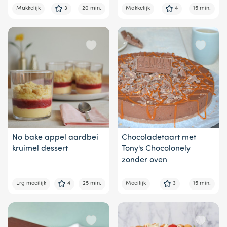
Makkelijk
3
20 min.
Makkelijk
4
15 min.
No bake appel aardbei
Chocoladetaart met
kruimel dessert
Tony's Chocolonely
zonder oven
Erg moeilijk
4
25 min.
Moeilijk
3
15 min.