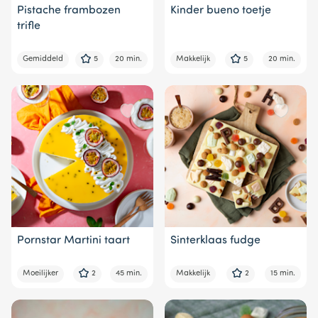
Pistache frambozen
Kinder bueno toetje
trifle
Gemiddeld
5
20 min.
Makkelijk
5
20 min.
Pornstar Martini taart
Sinterklaas fudge
Moeilijker
2
45 min.
Makkelijk
2
15 min.