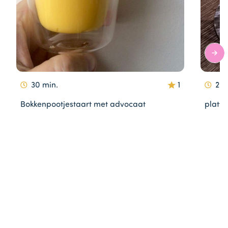
30 min.
1
25 
Bokkenpootjestaart met advocaat
platte