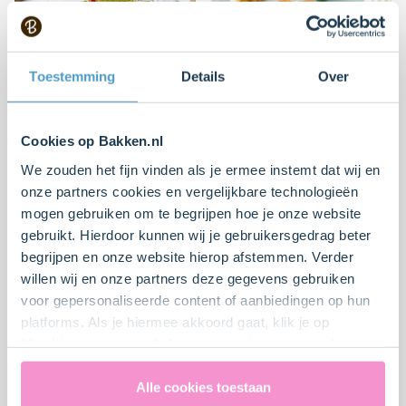
Toestemming
Details
Over
Voetbal kwarktaart met
Mango-limoen
Cookies op Bakken.nl
pistache en oranje
bavarois gebakjes
We zouden het fijn vinden als je ermee instemt dat wij en
M&M's
onze partners cookies en vergelijkbare technologieën
mogen gebruiken om te begrijpen hoe je onze website
Makkelijk
1
15 min.
Moeilijk
3
45 min.
gebruikt. Hierdoor kunnen wij je gebruikersgedrag beter
begrijpen en onze website hierop afstemmen. Verder
willen wij en onze partners deze gegevens gebruiken
voor gepersonaliseerde content of aanbiedingen op hun
platforms. Als je hiermee akkoord gaat, klik je op
"Cookies accepteren". Je toestemming omvat ook
uitdrukkelijk een eventuele gegevensoverdracht naar de
Verenigde Staten in de zin van artikel 49 AVG. Raadpleeg
Alle cookies toestaan