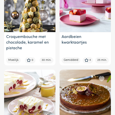
Croquembouche met
Aardbeien
chocolade, karamel en
kwarktaartjes
pistache
Moeilijk
0
30 min.
Gemiddeld
4
25 min.