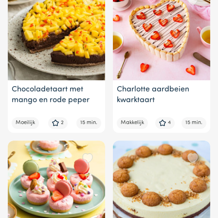
Chocoladetaart met
Charlotte aardbeien
mango en rode peper
kwarktaart
Moeilijk
2
15 min.
Makkelijk
4
15 min.