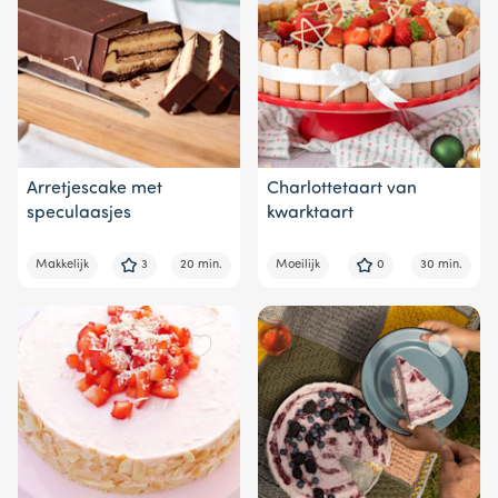
Arretjescake met
Charlottetaart van
speculaasjes
kwarktaart
Makkelijk
3
20 min.
Moeilijk
0
30 min.