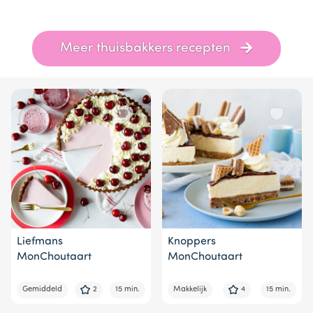
Item
Meer thuisbakkers recepten
1
of
6
Liefmans
Knoppers
MonChoutaart
MonChoutaart
Gemiddeld
2
15 min.
Makkelijk
4
15 min.