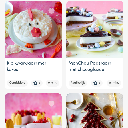
Kip kwarktaart met
MonChou Paastaart
kokos
met chocoglazuur
Gemiddeld
3
0 min.
Makkelijk
3
15 min.