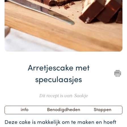
Item
1
Arretjescake met
of
1
speculaasjes
Dit recept is van: Saakje
info
Benodigdheden
Stappen
Deze cake is makkelijk om te maken en hoeft