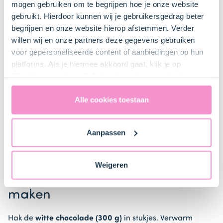
mogen gebruiken om te begrijpen hoe je onze website
Stappen
gebruikt. Hierdoor kunnen wij je gebruikersgedrag beter
begrijpen en onze website hierop afstemmen. Verder
willen wij en onze partners deze gegevens gebruiken
voor gepersonaliseerde content of aanbiedingen op hun
platforms. Als je hiermee akkoord gaat, klik je op
1. Voorbereiden
"Cookies accepteren". Je toestemming omvat ook
uitdrukkelijk een eventuele gegevensoverdracht naar de
Vet een cakeblik in en bekleed dit aan alle kanten
Verenigde Staten in de zin van artikel 49 AVG. Raadpleeg
Alle cookies toestaan
met bakpapier. Zo kun je straks makkelijk de
ons
privacybeleid
voor gedetailleerde informatie. Hier
arretjescake eruit tillen.
vind je ook meer informatie over gegevensoverdracht
Aanpassen
naar technology providers en partners in de Verenigde
Staten. Je kunt op elk moment van gedachten
veranderen en je toestemming intrekken.
Weigeren
2. Witte chocoladeganache
maken
Hak de
witte chocolade (300 g)
in stukjes. Verwarm