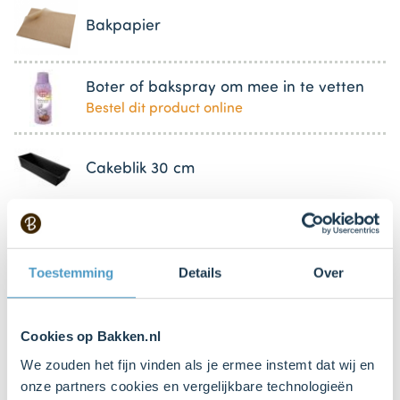
Bakpapier
Boter of bakspray om mee in te vetten
Bestel dit product online
Cakeblik 30 cm
2 Stuk(s)
Steelpan
Toestemming
Details
Over
Cookies op Bakken.nl
Bestel gemakkelijk en snel je bakproducten
bij ons zusje
DeLeuksteTaartenshop
.
We zouden het fijn vinden als je ermee instemt dat wij en
onze partners cookies en vergelijkbare technologieën