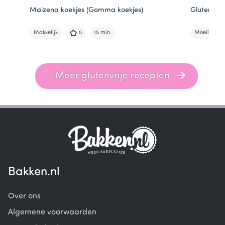
Maizena koekjes (Gomma koekjes)
Glutenvrij
Makkelijk
5
15 min.
Moeilijker
Item
1
of
Meer glutenvrije recepten
4
Bakken.nl
Over ons
Algemene voorwaarden