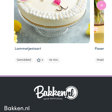
Lammetjestaart
Pasen ver
Gemiddeld
4
40 min.
Moeilijk
Item
1
of
6
Bakken.nl