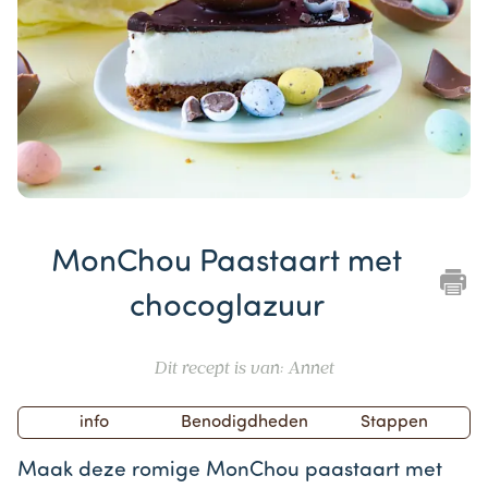
Item
1
MonChou Paastaart met
of
1
chocoglazuur
Dit recept is van: Annet
info
Benodigdheden
Stappen
Maak deze romige MonChou paastaart met