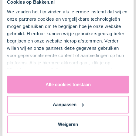
Cookies op Bakken.nl
We zouden het fijn vinden als je ermee instemt dat wij en
Kommetje
onze partners cookies en vergelijkbare technologieën
mogen gebruiken om te begrijpen hoe je onze website
gebruikt. Hierdoor kunnen wij je gebruikersgedrag beter
begrijpen en onze website hierop afstemmen. Verder
Bestel gemakkelijk en snel je bakproducten
willen wij en onze partners deze gegevens gebruiken
bij ons zusje
DeLeuksteTaartenshop
.
voor gepersonaliseerde content of aanbiedingen op hun
platforms. Als je hiermee akkoord gaat, klik je op
"Cookies accepteren". Je toestemming omvat ook
Stappen
uitdrukkelijk een eventuele gegevensoverdracht naar de
Verenigde Staten in de zin van artikel 49 AVG. Raadpleeg
Alle cookies toestaan
ons
privacybeleid
voor gedetailleerde informatie. Hier
vind je ook meer informatie over gegevensoverdracht
Aanpassen
naar technology providers en partners in de Verenigde
1. Taartbodem bereiden
Staten. Je kunt op elk moment van gedachten
veranderen en je toestemming intrekken.
Weigeren
Leg het bijgesloten velletje bakpapier over de
springvormbodem. Plaats de rand hierop en sluit de