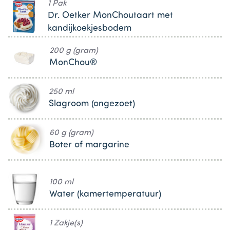
1 Pak
Dr. Oetker MonChoutaart met
kandijkoekjesbodem
200 g (gram)
MonChou®
250 ml
Slagroom (ongezoet)
60 g (gram)
Boter of margarine
100 ml
Water (kamertemperatuur)
1 Zakje(s)