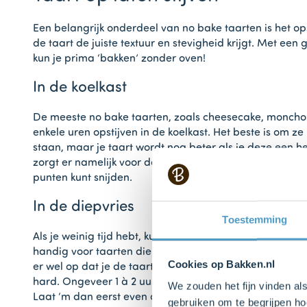
Een belangrijk onderdeel van no bake taarten is het ops
de taart de juiste textuur en stevigheid krijgt. Met een 
kun je prima ‘bakken’ zonder oven!
In de koelkast
De meeste no bake taarten, zoals cheesecake, moncho
enkele uren opstijven in de koelkast. Het beste is om ze
staan, maar je taart wordt nog beter als je deze een hel
zorgt er namelijk voor dat de taart mooi stevig wordt e
punten kunt snijden.
In de diepvries
Toestemming
Als je weinig tijd hebt, kun je de taart ook in de diepvrie
handig voor taarten die wat extra stevigheid nodig heb
Cookies op Bakken.nl
er wel op dat je de taart niet te lang in de diepvries la
hard. Ongeveer 1 à 2 uur is meestal voldoende. Is je t
We zouden het fijn vinden al
Laat ‘m dan eerst even op kamertemperatuur komen voo
gebruiken om te begrijpen ho