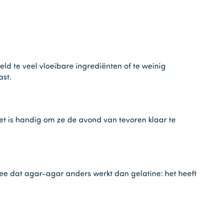
ld te veel vloeibare ingrediënten of te weinig
ast.
het is handig om ze de avond van tevoren klaar te
mee dat agar-agar anders werkt dan gelatine: het heeft