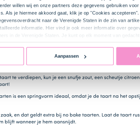
rder willen wij en onze partners deze gegevens gebruiken voor 
s. Als je hiermee akkoord gaat, klik je op "Cookies accepteren
gegevensoverdracht naar de Verenigde Staten in de zin van artik
taart
ailleerde informatie. Hier vind je ook meer informatie over geg
ners in de Verenigde Staten. Je kunt op elk moment van gedacht
is ontzettend belangrijk voor een goede no bake taart. Gebrui
Aanpassen
A
van je taart. Je kunt naast de klassieke koekjesbodem ook kie
aart te verdiepen, kun je een snufje zout, een scheutje citroen
aart!
rten is een springvorm ideaal, omdat je de taart na het opsti
aak, en dat geldt extra bij no bake taarten. Laat de taart rust
rm blijft wanneer je hem aansnijdt.