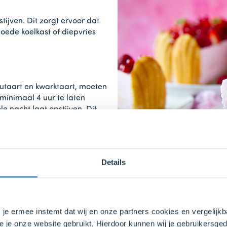
tijven. Dit zorgt ervoor dat
goede koelkast of diepvries
utaart en kwarktaart, moeten
 minimaal 4 uur te laten
e nacht laat opstijven. Dit
n je deze makkelijk in mooie
Details
s laten opstijven. Dit is vooral
ben, zoals arretjescake. Let
at staan, anders wordt hij te
aart toch te hard geworden?
s je ermee instemt dat wij en onze partners cookies en vergelij
rdat je de taart aansnijdt.
e je onze website gebruikt. Hierdoor kunnen wij je gebruikersged