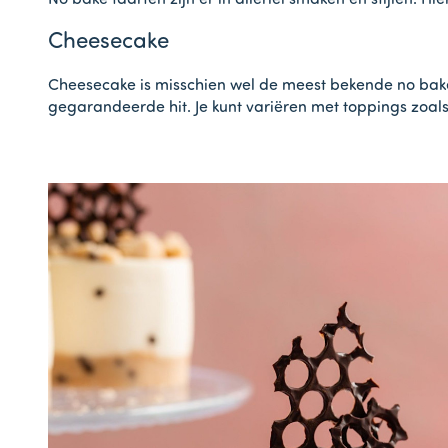
No bake taarten zijn er in allerlei smaken en stijlen. Hi
Cheesecake
Cheesecake is misschien wel de meest bekende no bake
gegarandeerde hit. Je kunt variëren met toppings zoals