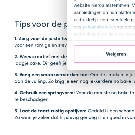
website hierop afstemmen. Ve
aanbiedingen op hun platform
uitdrukkelijk een eventuele 
Tips voor de perfecte no bake 
ons
privacybeleid
voor gedet
technology providers en part
1. Zorg voor de juiste textuur:
De textuur van je taart 
toestemming intrekken.
voor een romige en stevige vulling.
Weigeren
2. Wees creatief met de bodem:
Varieer met de bodem 
laagje cake. Dit geeft je taart een verrassende twist!
3. Voeg een smaakversterker toe:
Om de smaken in je t
aan de vulling. Zo krijg je een nog lekkerdere no bake t
4. Gebruik een springvorm:
Voor de meeste no bake taa
te beschadigen.
5. Laat de taart rustig opstijven:
Geduld is een schone z
Zo weet je zeker dat hij stevig genoeg is en goed in vo