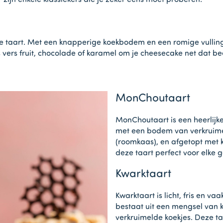
er zijn enkele klassiekers die je zeker eens moet proberen:
 taart. Met een knapperige koekbodem en een romige vulling 
 vers fruit, chocolade of karamel om je cheesecake net dat bee
MonChoutaart
MonChoutaart is een heerlijk
met een bodem van verkruime
(roomkaas), en afgetopt met k
deze taart perfect voor elke 
Kwarktaart
Kwarktaart is licht, fris en v
bestaat uit een mengsel van 
verkruimelde koekjes. Deze t