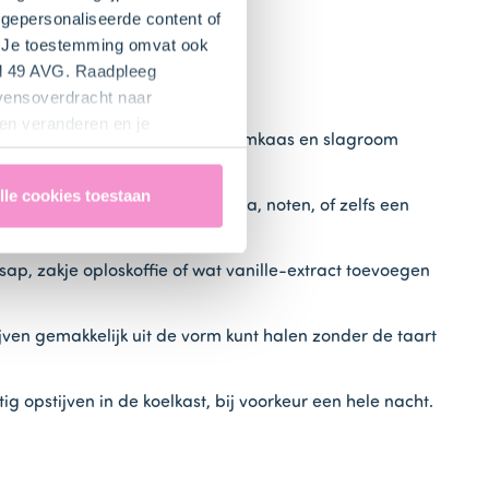
gepersonaliseerde content of
". Je toestemming omvat ook
el 49 AVG. Raadpleeg
evensoverdracht naar
en veranderen en je
k volle zuivelproducten zoals roomkaas en slagroom
lle cookies toestaan
zen voor een bodem van granola, noten, of zelfs een
sap, zakje oploskoffie of wat vanille-extract toevoegen
jven gemakkelijk uit de vorm kunt halen zonder de taart
ig opstijven in de koelkast, bij voorkeur een hele nacht.