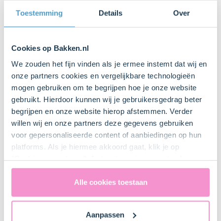
Toestemming
Details
Over
Cookies op Bakken.nl
We zouden het fijn vinden als je ermee instemt dat wij en
onze partners cookies en vergelijkbare technologieën
mogen gebruiken om te begrijpen hoe je onze website
gebruikt. Hierdoor kunnen wij je gebruikersgedrag beter
begrijpen en onze website hierop afstemmen. Verder
willen wij en onze partners deze gegevens gebruiken
voor gepersonaliseerde content of aanbiedingen op hun
>
platforms. Als je hiermee akkoord gaat, klik je op
"Cookies accepteren". Je toestemming omvat ook
uitdrukkelijk een eventuele gegevensoverdracht naar de
Verenigde Staten in de zin van artikel 49 AVG. Raadpleeg
Alle cookies toestaan
ons
privacybeleid
voor gedetailleerde informatie. Hier
vind je ook meer informatie over gegevensoverdracht
Aanpassen
naar technology providers en partners in de Verenigde