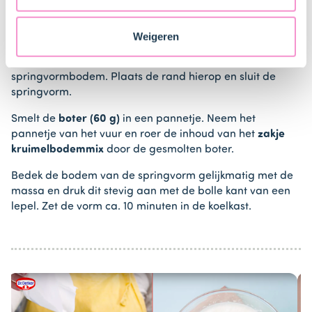
Item
Staten. Je kunt op elk moment van gedachten
1
2. Taartbodem bereiden
veranderen en je toestemming intrekken.
of
Weigeren
2
Leg het bijgesloten velletje bakpapier over de
springvormbodem. Plaats de rand hierop en sluit de
springvorm.
Smelt de
boter (60 g)
in een pannetje. Neem het
pannetje van het vuur en roer de inhoud van het
zakje
kruimelbodemmix
door de gesmolten boter.
Bedek de bodem van de springvorm gelijkmatig met de
massa en druk dit stevig aan met de bolle kant van een
lepel. Zet de vorm ca. 10 minuten in de koelkast.