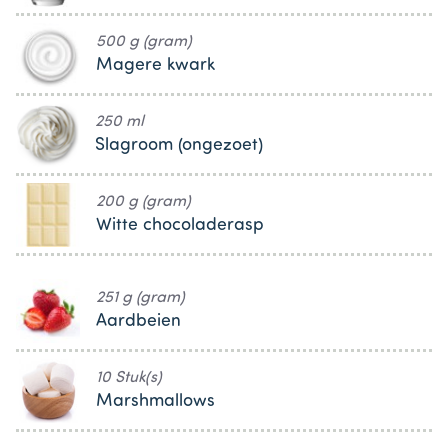
500 g (gram)
Magere kwark
250 ml
Slagroom (ongezoet)
200 g (gram)
Witte chocoladerasp
251 g (gram)
Aardbeien
10 Stuk(s)
Marshmallows