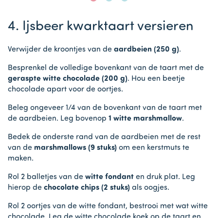
Item
1
4. Ijsbeer kwarktaart versieren
of
3
Verwijder de kroontjes van de
aardbeien (250 g)
.
Besprenkel de volledige bovenkant van de taart met de
geraspte witte chocolade (200 g)
. Hou een beetje
chocolade apart voor de oortjes.
Beleg ongeveer 1/4 van de bovenkant van de taart met
de aardbeien. Leg bovenop
1 witte marshmallow
.
Bedek de onderste rand van de aardbeien met de rest
van de
marshmallows (9 stuks)
om een kerstmuts te
maken.
Rol 2 balletjes van de
witte fondant
en druk plat. Leg
hierop de
chocolate chips (2 stuks)
als oogjes.
Rol 2 oortjes van de witte fondant, bestrooi met wat witte
chocolade. Leg de witte chocolade koek op de taart en