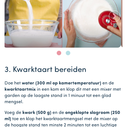
>
Item
1
3. Kwarktaart bereiden
of
2
Doe het
water (300 ml op kamertemperatuur)
en de
kwarktaartmix
in een kom en klop dit met een mixer met
garden op de laagste stand in 1 minuut tot een glad
mengsel.
Voeg de
kwark (500 g)
en de
ongeklopte slagroom (250
ml)
toe en klop het kwarktaartmengsel met de mixer op
de hoogste stand ten minste 2 minuten tot een luchtige