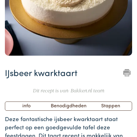
Item
1
IJsbeer kwarktaart
of
1
Dit recept is van: Bakken.nl team
info
Benodigdheden
Stappen
Deze fantastische ijsbeer kwarktaart staat
perfect op een goedgevulde tafel deze
feestdagen. Dit taart recept is makkelijk van