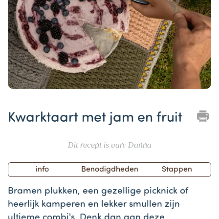
Item
1
Kwarktaart met jam en fruit
of
1
Dit recept is van: Danna
info
Benodigdheden
Stappen
Bramen plukken, een gezellige picknick of
heerlijk kamperen en lekker smullen zijn
ultieme combi's. Denk dan aan deze