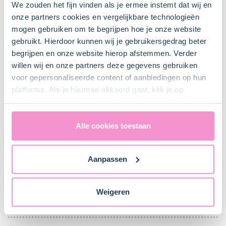
We zouden het fijn vinden als je ermee instemt dat wij en
onze partners cookies en vergelijkbare technologieën
mogen gebruiken om te begrijpen hoe je onze website
Keukenspullen
gebruikt. Hierdoor kunnen wij je gebruikersgedrag beter
begrijpen en onze website hierop afstemmen. Verder
willen wij en onze partners deze gegevens gebruiken
Springvorm Ø24 cm
voor gepersonaliseerde content of aanbiedingen op hun
Bestel dit product online
platforms. Als je hiermee akkoord gaat, klik je op
"Cookies accepteren". Je toestemming omvat ook
uitdrukkelijk een eventuele gegevensoverdracht naar de
Steelpan
Verenigde Staten in de zin van artikel 49 AVG. Raadpleeg
Alle cookies toestaan
ons
privacybeleid
voor gedetailleerde informatie. Hier
vind je ook meer informatie over gegevensoverdracht
Lepel
Aanpassen
naar technology providers en partners in de Verenigde
Staten. Je kunt op elk moment van gedachten
veranderen en je toestemming intrekken.
Mengkom
Weigeren
Bestel dit product online