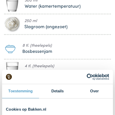
300 ml
Water (kamertemperatuur)
250 ml
Slagroom (ongezoet)
8 tl. (theelepels)
Bosbessenjam
4 tl. (theelepels)
Water
100 g (gram)
Toestemming
Details
Over
Bramen
100 g (gram)
Cookies op Bakken.nl
Blauwe bessen