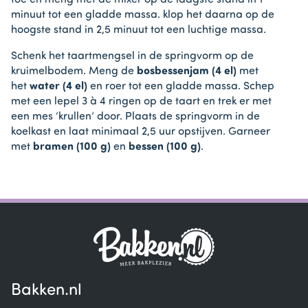
toe en meng met de mixer op de laagste stand in 1
minuut tot een gladde massa. klop het daarna op de
hoogste stand in 2,5 minuut tot een luchtige massa.
Schenk het taartmengsel in de springvorm op de
kruimelbodem. Meng de
bosbessenjam (4 el)
met
het
water (4 el)
en roer tot een gladde massa. Schep
met een lepel 3 à 4 ringen op de taart en trek er met
een mes ‘krullen’ door. Plaats de springvorm in de
koelkast en laat minimaal 2,5 uur opstijven. Garneer
met
bramen (100 g)
en
bessen (100 g)
.
Bakken.nl