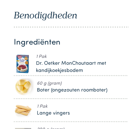
1
Benodigdheden
Ingrediënten
1 Pak
Dr. Oetker MonChoutaart met
kandijkoekjesbodem
60 g (gram)
Boter (ongezouten roomboter)
1 Pak
Lange vingers