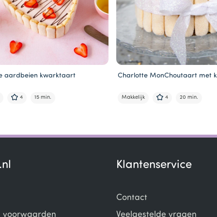
e aardbeien kwarktaart
Charlotte MonChoutaart met k
4
15 min.
Makkelijk
4
20 min.
.nl
Klantenservice
Contact
 voorwaarden
Veelgestelde vragen