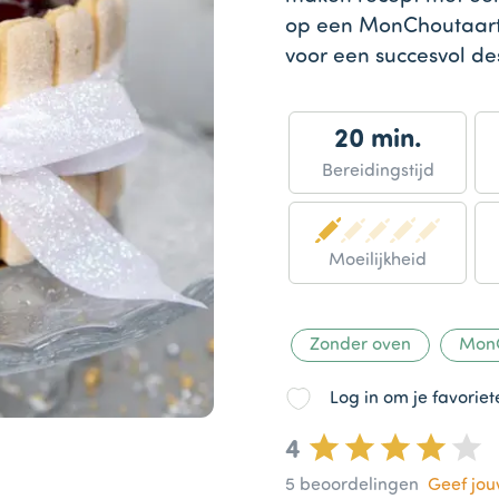
op een MonChoutaart
voor een succesvol des
20 min.
Bereidingstijd
Moeilijkheid
Zonder oven
Mon
Log in om je favorie
4
5
beoordelingen
Geef jo