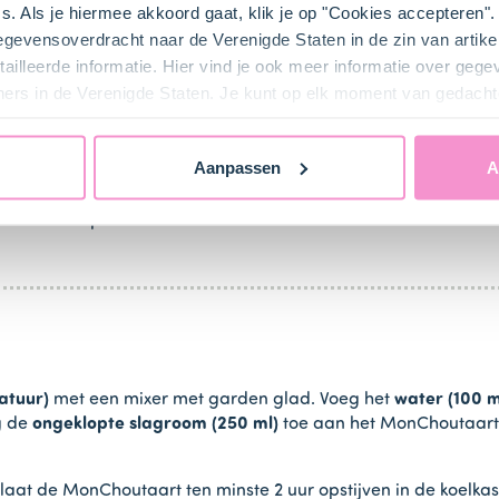
s. Als je hiermee akkoord gaat, klik je op "Cookies accepteren
gegevensoverdracht naar de Verenigde Staten in de zin van artik
en
ailleerde informatie. Hier vind je ook meer informatie over geg
ners in de Verenigde Staten. Je kunt op elk moment van gedacht
je van het vuur en roer de inhoud van het
zakje kandijkoekj
 massa maar houdt 1 centimeter vanaf de rand vrij. Neem d
Aanpassen
A
 vast met de kandijkoekjesmix.
van een lepel. Zet de vorm ca. 10 minuten in de koelkast.
atuur)
met een mixer met garden glad. Voeg het
water (100 m
g de
ongeklopte slagroom (250 ml)
toe aan het MonChoutaart 
at de MonChoutaart ten minste 2 uur opstijven in de koelkas