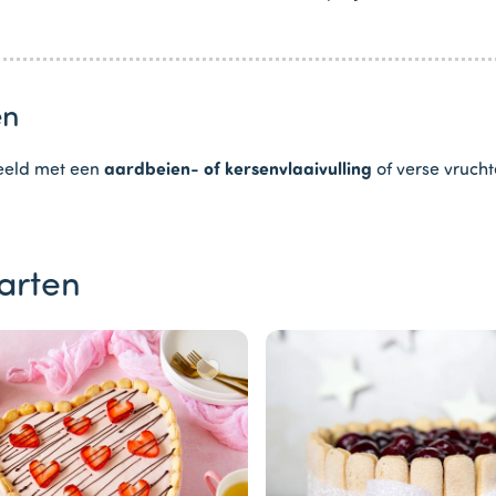
en
eeld met een
aardbeien- of kersenvlaaivulling
of verse vruch
arten