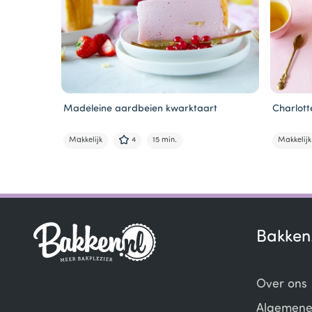
Madeleine aardbeien kwarktaart
Charlott
Makkelijk
4
15 min.
Makkelijk
Item
1
of
4
Bakken
Over ons
Algemene