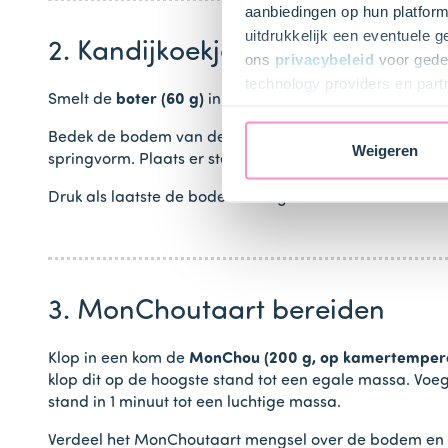
aanbiedingen op hun platform
uitdrukkelijk een eventuele 
2. Kandijkoekjes bodem bereid
ons
privacybeleid
voor gedet
technology providers en part
Smelt de
boter (60 g)
in een pannetje. Neem het pannet
toestemming intrekken.
Bedek de bodem van de springvorm gelijkmatig met de
Weigeren
springvorm. Plaats er steeds een aantal en ‘metsel’ ze
Druk als laatste de bodem stevig aan met de bolle kant 
3. MonChoutaart bereiden
Klop in een kom de
MonChou (200 g, op kamertemper
klop dit op de hoogste stand tot een egale massa. Voe
stand in 1 minuut tot een luchtige massa.
Verdeel het MonChoutaart mengsel over de bodem en la