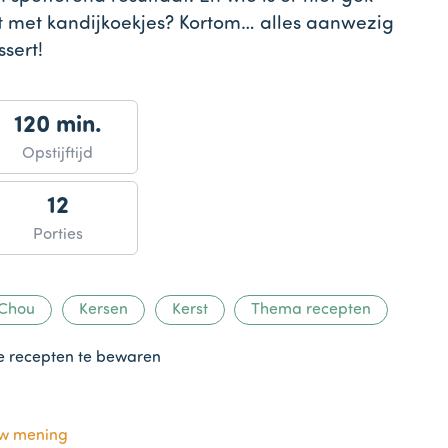
 met kandijkoekjes? Kortom… alles aanwezig
sert!
120 min.
Opstijftijd
12
Porties
Chou
Kersen
Kerst
Thema recepten
te recepten te bewaren
uw mening