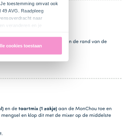
". Je toestemming omvat ook
el 49 AVG. Raadpleeg
evensoverdracht naar
en veranderen en je
esmix
door de gesmolten boter.
e
lange vingers
en zet deze tegen de rand van de
lle cookies toestaan
l)
en de
taartmix (1 zakje)
aan de MonChou toe en
mengsel en klop dit met de mixer op de middelste
t.