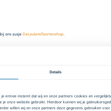
bij ons zusje
DeLeuksteTaartenshop
.
Details
vormbodem. Plaats de rand hierop en sluit de springvorm.
s je ermee instemt dat wij en onze partners cookies en vergelij
e je onze website gebruikt. Hierdoor kunnen wij je gebruikersged
rder willen wij en onze partners deze gegevens gebruiken voor 