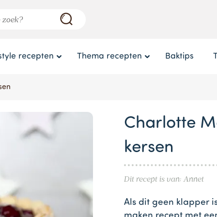
style recepten
Thema recepten
Baktips
sen
Charlotte 
kersen
Dit recept is van: Annet
Als dit geen klapper i
maken recept met een 