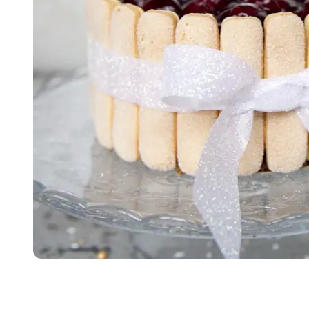
Item
1
of