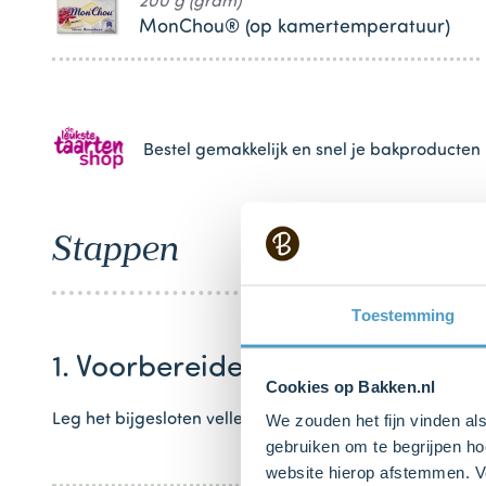
200 g (gram)
MonChou® (op kamertemperatuur)
Bestel gemakkelijk en snel je bakproducten 
Stappen
Toestemming
1. Voorbereiden
Cookies op Bakken.nl
Leg het bijgesloten velletje bakpapier over de spring
We zouden het fijn vinden al
gebruiken om te begrijpen ho
website hierop afstemmen. Ve