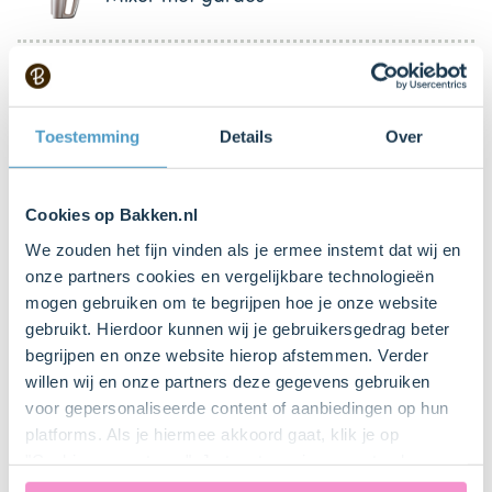
2 Stuk(s)
Spuitzak
Bestel dit product online
Toestemming
Details
Over
Ronde uitsteker ø 7 cm (of glas)
Cookies op Bakken.nl
We zouden het fijn vinden als je ermee instemt dat wij en
Rasp
onze partners cookies en vergelijkbare technologieën
mogen gebruiken om te begrijpen hoe je onze website
gebruikt. Hierdoor kunnen wij je gebruikersgedrag beter
Silikomart Siliconen decoratiemat -
begrijpen en onze website hierop afstemmen. Verder
Vlinder
willen wij en onze partners deze gegevens gebruiken
voor gepersonaliseerde content of aanbiedingen op hun
platforms. Als je hiermee akkoord gaat, klik je op
Zeefje
"Cookies accepteren". Je toestemming omvat ook
uitdrukkelijk een eventuele gegevensoverdracht naar de