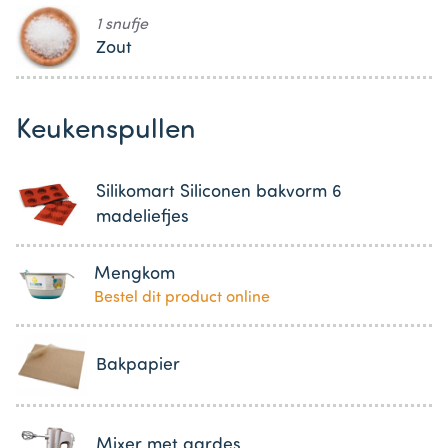
1 snufje
Zout
Keukenspullen
Silikomart Siliconen bakvorm 6
madeliefjes
Mengkom
Bestel dit product online
Bakpapier
Mixer met gardes