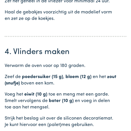
Zet het geheel in de vriezer voor minimaal 24 uur.
Haal de gebakjes voorzichtig uit de madelief vorm
en zet ze op de koekjes.
4. Vlinders maken
Verwarm de oven voor op 180 graden.
Zeef de
poedersuiker (15 g)
,
bloem (12 g)
en het
zout
(snufje)
boven een kom.
Voeg het
eiwit (10 g)
toe en meng met een garde.
Smelt vervolgens de
boter (10 g)
en voeg in delen
toe aan het mengsel.
Strijk het beslag uit over de siliconen decoratiemat.
Je kunt hiervoor een (palet)mes gebruiken.