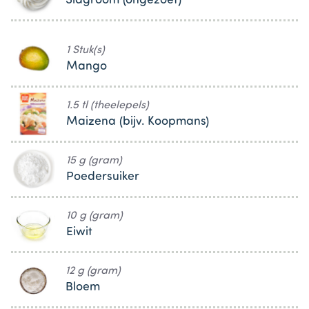
Slagroom (ongezoet)
1 Stuk(s)
Mango
1.5 tl (theelepels)
Maizena (bijv. Koopmans)
15 g (gram)
Poedersuiker
10 g (gram)
Eiwit
12 g (gram)
Bloem