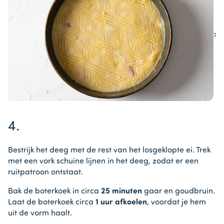
>
Item
1
4.
of
1
Bestrijk het deeg met de rest van het losgeklopte ei. Trek
met een vork schuine lijnen in het deeg, zodat er een
ruitpatroon ontstaat.
Bak de boterkoek in circa
25 minuten
gaar en goudbruin.
Laat de boterkoek circa
1 uur afkoelen
, voordat je hem
uit de vorm haalt.