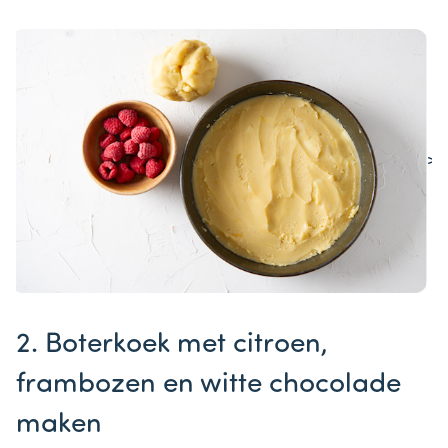
>
Item
1
2. Boterkoek met citroen,
of
1
frambozen en witte chocolade
maken