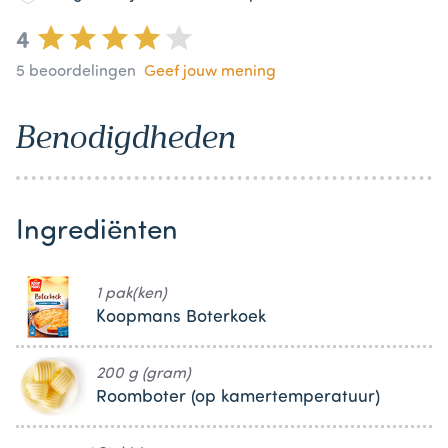
4
5
beoordelingen
Geef jouw mening
Benodigdheden
Ingrediënten
1 pak(ken)
Koopmans Boterkoek
200 g (gram)
Roomboter (op kamertemperatuur)