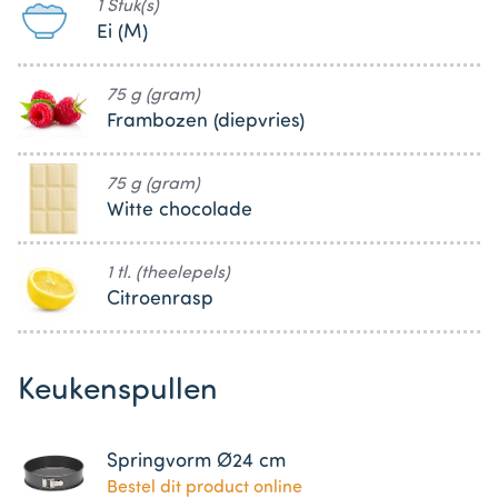
1 Stuk(s)
Ei (M)
75 g (gram)
Frambozen (diepvries)
75 g (gram)
Witte chocolade
1 tl. (theelepels)
Citroenrasp
Keukenspullen
Springvorm Ø24 cm
Bestel dit product online