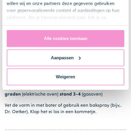
willen wij en onze partners deze gegevens gebruiken
voor gepersonaliseerde content of aanbiedingen op hun
>
platforms. Als je hiermee akkoord gaat, klik je op
"Cookies accepteren". Je toestemming omvat ook
uitdrukkelijk een eventuele gegevensoverdracht naar de
Verenigde Staten in de zin van artikel 49 AVG. Raadpleeg
Alle cookies toestaan
ons
privacybeleid
voor gedetailleerde informatie. Hier
vind je ook meer informatie over gegevensoverdracht
Item
Aanpassen
naar technology providers en partners in de Verenigde
1
1. Bereiding
Staten. Je kunt op elk moment van gedachten
of
veranderen en je toestemming intrekken.
1
Weigeren
Plaats het rooster iets onder het midden van de oven en
verwarm de oven voor:
165 graden
(hete lucht) 180
graden
(elektrische oven)
stand 3-4
(gasoven)
Vet de vorm in met boter of gebruik een bakspray (bijv,.
Dr. Oetker). Klop het ei los in een kommetje.