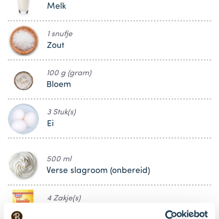
Melk
1 snufje
Zout
100 g (gram)
Bloem
3 Stuk(s)
Ei
500 ml
Verse slagroom (onbereid)
4 Zakje(s)
Dr. Oetker Suiker met Vanillesmaak