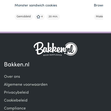
Monster sandwich cookies
Browniemo
Gemiddeld
4
20 min.
Makkelijk
Item
1
of
6
Bakken.nl
Over ons
Algemene voorwaarden
Privacybeleid
Cookiebeleid
Compliance