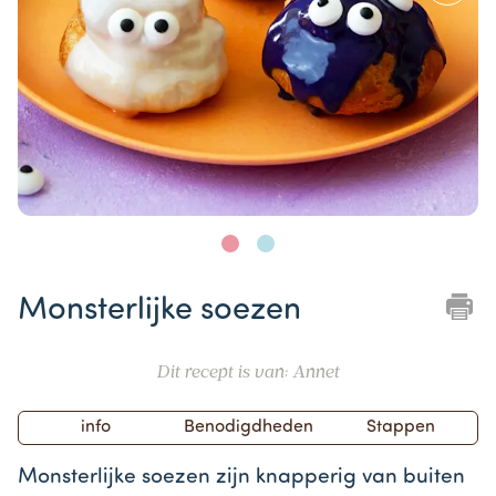
Item
1
Monsterlijke soezen
of
2
Dit recept is van: Annet
info
Benodigdheden
Stappen
Monsterlijke soezen zijn knapperig van buiten