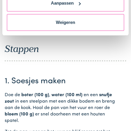
Aanpassen
naar technology providers en partners in de Verenigde
Staten. Je kunt op elk moment van gedachten
veranderen en je toestemming intrekken.
Bestel gemakkelijk en snel je bakproducten
Weigeren
bij ons zusje
DeLeuksteTaartenshop
.
Stappen
1. Soesjes maken
Doe de
boter (100 g)
,
water (100 ml)
en een
snufje
zout
in een steelpan met een dikke bodem en breng
aan de kook. Haal de pan van het vuur en roer de
bloem (100 g)
er snel doorheen met een houten
spatel.