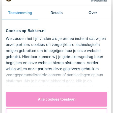
Toestemming
Details
Over
Dr. Oetker Suikeroogjes
1 Zakje(s)
Cookies op Bakken.nl
Dr. Oetker Glazuur Wit
We zouden het fijn vinden als je ermee instemt dat wij en
onze partners cookies en vergelijkbare technologieën
1 pak(ken)
mogen gebruiken om te begrijpen hoe je onze website
Dr. Oetker Decoratiestiften kleur
gebruikt. Hierdoor kunnen wij je gebruikersgedrag beter
begrijpen en onze website hierop afstemmen. Verder
willen wij en onze partners deze gegevens gebruiken
1 Pak
voor gepersonaliseerde content of aanbiedingen op hun
Dr. Oetker Kleurstoffen
platforms. Als je hiermee akkoord gaat, klik je op
"Cookies accepteren". Je toestemming omvat ook
uitdrukkelijk een eventuele gegevensoverdracht naar de
Keukenspullen
Verenigde Staten in de zin van artikel 49 AVG. Raadpleeg
Alle cookies toestaan
ons
privacybeleid
voor gedetailleerde informatie. Hier
Geen!
vind je ook meer informatie over gegevensoverdracht