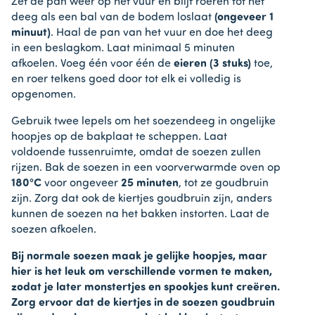
Zet de pan weer op het vuur en blijf roeren tot het
deeg als een bal van de bodem loslaat
(ongeveer 1
minuut)
. Haal de pan van het vuur en doe het deeg
in een beslagkom. Laat minimaal 5 minuten
afkoelen. Voeg één voor één de
eieren (3 stuks)
toe,
en roer telkens goed door tot elk ei volledig is
opgenomen.
Gebruik twee lepels om het soezendeeg in ongelijke
hoopjes op de bakplaat te scheppen. Laat
voldoende tussenruimte, omdat de soezen zullen
rijzen. Bak de soezen in een voorverwarmde oven op
180°C
voor ongeveer
25 minuten
, tot ze goudbruin
zijn. Zorg dat ook de kiertjes goudbruin zijn, anders
kunnen de soezen na het bakken instorten. Laat de
soezen afkoelen.
Bij normale soezen maak je gelijke hoopjes, maar
hier is het leuk om verschillende vormen te maken,
zodat je later monstertjes en spookjes kunt creëren.
Zorg ervoor dat de kiertjes in de soezen goudbruin