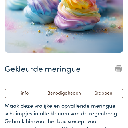
Item
1
Gekleurde meringue
of
1
info
Benodigdheden
Stappen
Maak deze vrolijke en opvallende meringue
schuimpjes in alle kleuren van de regenboog.
Gebruik hiervoor het basisrecept voor