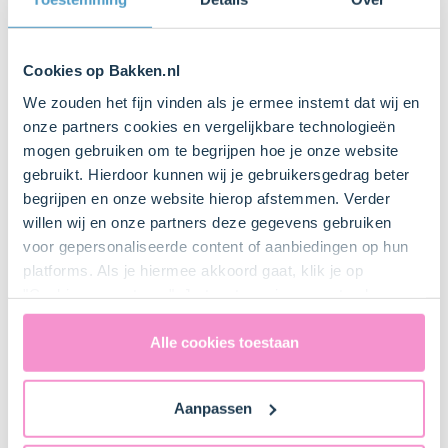
Spatel
Cookies op Bakken.nl
Bestel dit product online
We zouden het fijn vinden als je ermee instemt dat wij en
onze partners cookies en vergelijkbare technologieën
Spuitzak met stervormig spuitmondje
mogen gebruiken om te begrijpen hoe je onze website
(optioneel)
gebruikt. Hierdoor kunnen wij je gebruikersgedrag beter
begrijpen en onze website hierop afstemmen. Verder
2 stroken
willen wij en onze partners deze gegevens gebruiken
Bakpapier
voor gepersonaliseerde content of aanbiedingen op hun
platforms. Als je hiermee akkoord gaat, klik je op
"Cookies accepteren". Je toestemming omvat ook
Bakplaat
uitdrukkelijk een eventuele gegevensoverdracht naar de
Verenigde Staten in de zin van artikel 49 AVG. Raadpleeg
Alle cookies toestaan
ons
privacybeleid
voor gedetailleerde informatie. Hier
vind je ook meer informatie over gegevensoverdracht
Aanpassen
naar technology providers en partners in de Verenigde
Bestel gemakkelijk en snel je bakproducten
Staten. Je kunt op elk moment van gedachten
bij ons zusje
DeLeuksteTaartenshop
.