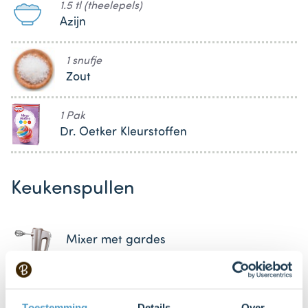
1.5 tl (theelepels)
Azijn
1 snufje
Zout
1 Pak
Dr. Oetker Kleurstoffen
Keukenspullen
Mixer met gardes
Kom (bolvorm)
Toestemming
Details
Over