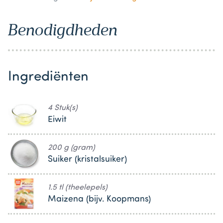
Benodigdheden
Ingrediënten
4 Stuk(s)
Eiwit
200 g (gram)
Suiker (kristalsuiker)
1.5 tl (theelepels)
Maizena (bijv. Koopmans)