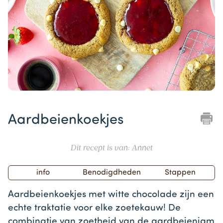
Item
1
Aardbeienkoekjes
of
1
Dit recept is van: Annet
info
Benodigdheden
Stappen
Aardbeienkoekjes met witte chocolade zijn een
echte traktatie voor elke zoetekauw! De
combinatie van zoetheid van de aardbeienjam