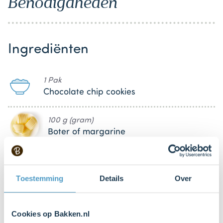
Benodigdheden
Ingrediënten
1 Pak
Chocolate chip cookies
100 g (gram)
Boter of margarine
1 null
Ei (groot)
Toestemming
Details
Over
1 Zakje(s)
Dr. Oetker Chocolate Chips Witte
Cookies op Bakken.nl
chocolade