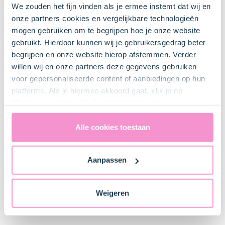
We zouden het fijn vinden als je ermee instemt dat wij en
170 g (gram)
onze partners cookies en vergelijkbare technologieën
Aardbeienjam
mogen gebruiken om te begrijpen hoe je onze website
gebruikt. Hierdoor kunnen wij je gebruikersgedrag beter
begrijpen en onze website hierop afstemmen. Verder
willen wij en onze partners deze gegevens gebruiken
Keukenspullen
voor gepersonaliseerde content of aanbiedingen op hun
platforms. Als je hiermee akkoord gaat, klik je op
"Cookies accepteren". Je toestemming omvat ook
Bakplaat met bakpapier
uitdrukkelijk een eventuele gegevensoverdracht naar de
Verenigde Staten in de zin van artikel 49 AVG. Raadpleeg
Alle cookies toestaan
ons
privacybeleid
voor gedetailleerde informatie. Hier
Mixer met deeghaken
vind je ook meer informatie over gegevensoverdracht
Aanpassen
naar technology providers en partners in de Verenigde
Staten. Je kunt op elk moment van gedachten
Kom
veranderen en je toestemming intrekken.
Weigeren
Bestel dit product online