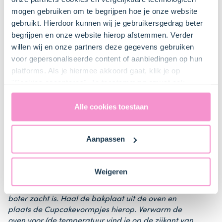
Keukenspullen
mogen gebruiken om te begrijpen hoe je onze website
gebruikt. Hierdoor kunnen wij je gebruikersgedrag beter
begrijpen en onze website hierop afstemmen. Verder
Garde
willen wij en onze partners deze gegevens gebruiken
voor gepersonaliseerde content of aanbiedingen op hun
Cupcakevormpjes
platforms. Als je hiermee akkoord gaat, klik je op
"Cookies accepteren". Je toestemming omvat ook
uitdrukkelijk een eventuele gegevensoverdracht naar de
Stappen
Verenigde Staten in de zin van artikel 49 AVG. Raadpleeg
Alle cookies toestaan
ons
privacybeleid
voor gedetailleerde informatie. Hier
vind je ook meer informatie over gegevensoverdracht
Aanpassen
naar technology providers en partners in de Verenigde
Staten. Je kunt op elk moment van gedachten
Stap: 1
veranderen en je toestemming intrekken.
Weigeren
Zorg dat de eieren op kamertemperatuur zijn en de
boter zacht is. Haal de bakplaat uit de oven en
plaats de Cupcakevormpjes hierop. Verwarm de
oven voor (de temperatuur vind je op de zijkant van