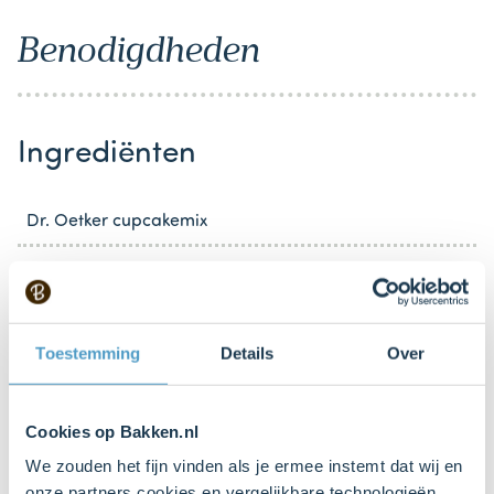
Benodigdheden
Ingrediënten
Dr. Oetker cupcakemix
100 g boter
125 ml melk
Toestemming
Details
Over
Roze Dr. Oetker topping
Cookies op Bakken.nl
Suikerhartjes als decoratie
We zouden het fijn vinden als je ermee instemt dat wij en
onze partners cookies en vergelijkbare technologieën