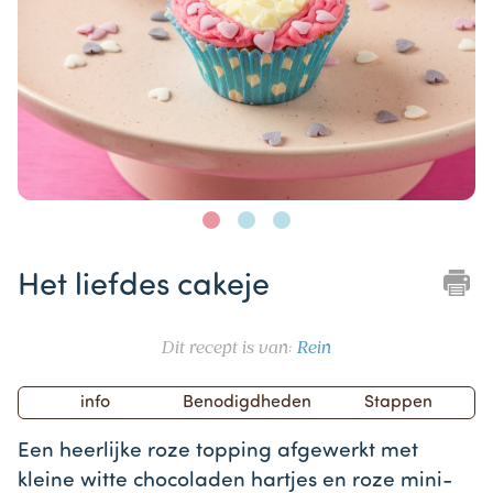
Item
1
Het liefdes cakeje
of
3
Dit recept is van:
Rein
info
Benodigdheden
Stappen
Een heerlijke roze topping afgewerkt met
kleine witte chocoladen hartjes en roze mini-