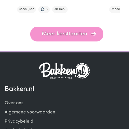
Moeilijker
5
30 min.
Moeilijker
Item
1
of
Meer kersttaarten
3
Bakken.nl
Over ons
Algemene voorwaarden
Privacybeleid