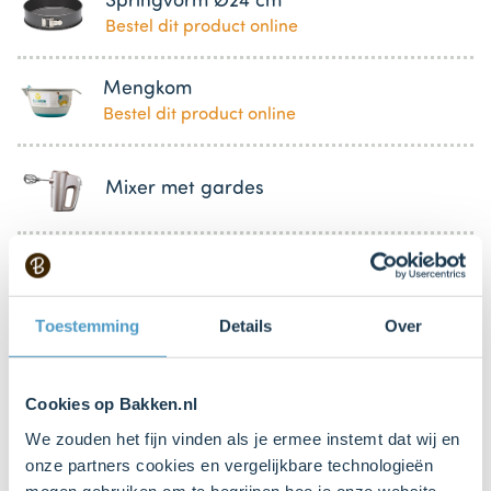
Springvorm Ø24 cm
Bestel dit product online
Mengkom
Bestel dit product online
Mixer met gardes
Bestel gemakkelijk en snel je bakproducten
Toestemming
Details
Over
bij ons zusje
DeLeuksteTaartenshop
.
Cookies op Bakken.nl
Stappen
We zouden het fijn vinden als je ermee instemt dat wij en
onze partners cookies en vergelijkbare technologieën
mogen gebruiken om te begrijpen hoe je onze website