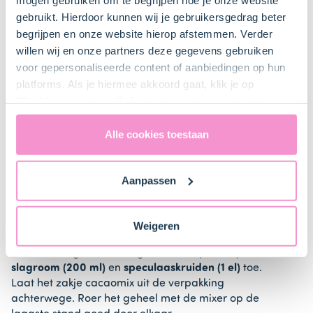
gebruikt. Hierdoor kunnen wij je gebruikersgedrag beter
1. Voorbereiden
begrijpen en onze website hierop afstemmen. Verder
willen wij en onze partners deze gegevens gebruiken
voor gepersonaliseerde content of aanbiedingen op hun
Verwarm de oven voor (elektrisch 160°C / hetelucht
140°C). Plaats het rooster onderin de oven.
platforms. Als je hiermee akkoord gaat, klik je op
"Cookies accepteren". Je toestemming omvat ook
Vet de rand van de springvorm in en plaats een stuk
uitdrukkelijk een eventuele gegevensoverdracht naar de
bakpapier op de bodem.
Verenigde Staten in de zin van artikel 49 AVG. Raadpleeg
Alle cookies toestaan
ons
privacybeleid
voor gedetailleerde informatie. Hier
vind je ook meer informatie over gegevensoverdracht
Aanpassen
naar technology providers en partners in de Verenigde
2. Taartbeslag maken
Staten. Je kunt op elk moment van gedachten
veranderen en je toestemming intrekken.
Weigeren
Doe de
Dr. Oetker Wolken Vanille Chocomix (1 pak)
in een beslagkom en voeg de
eieren (3 stuks)
,
slagroom (200 ml)
en
speculaaskruiden (1 el)
toe.
Laat het zakje cacaomix uit de verpakking
achterwege. Roer het geheel met de mixer op de