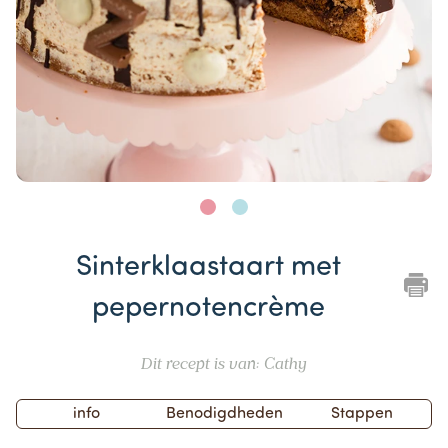
Item
1
Sinterklaastaart met
of
2
pepernotencrème
Dit recept is van: Cathy
info
Benodigdheden
Stappen