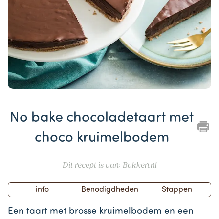
Item
1
No bake chocoladetaart met
of
1
choco kruimelbodem
Dit recept is van: Bakken.nl
info
Benodigdheden
Stappen
Een taart met brosse kruimelbodem en een