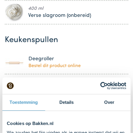
400 ml
Verse slagroom (onbereid)
Keukenspullen
Deegroller
Bestel dit product online
Springvorm Ø24 cm
Bestel dit product online
Toestemming
Details
Over
Bakpapier
Cookies op Bakken.nl
We zouden het fijn vinden als je ermee instemt dat wij en