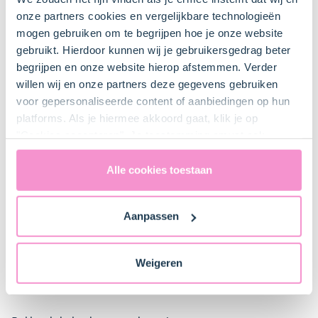
Steelpan
onze partners cookies en vergelijkbare technologieën
mogen gebruiken om te begrijpen hoe je onze website
gebruikt. Hierdoor kunnen wij je gebruikersgedrag beter
Mengkom
begrijpen en onze website hierop afstemmen. Verder
Bestel dit product online
willen wij en onze partners deze gegevens gebruiken
voor gepersonaliseerde content of aanbiedingen op hun
platforms. Als je hiermee akkoord gaat, klik je op
"Cookies accepteren". Je toestemming omvat ook
Bestel gemakkelijk en snel je bakproducten
uitdrukkelijk een eventuele gegevensoverdracht naar de
bij ons zusje
DeLeuksteTaartenshop
.
Verenigde Staten in de zin van artikel 49 AVG. Raadpleeg
Alle cookies toestaan
ons
privacybeleid
voor gedetailleerde informatie. Hier
Stappen
vind je ook meer informatie over gegevensoverdracht
Aanpassen
naar technology providers en partners in de Verenigde
Staten. Je kunt op elk moment van gedachten
veranderen en je toestemming intrekken.
Weigeren
1. Voorbereiden