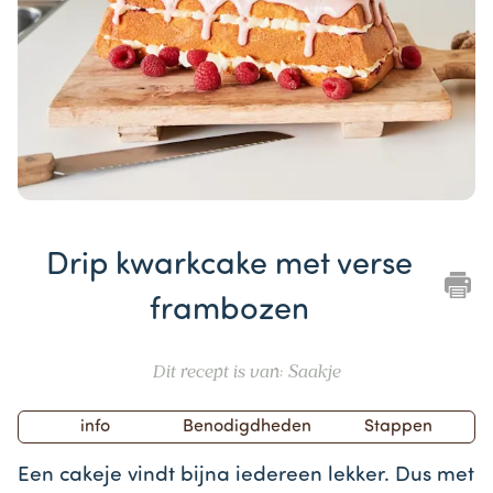
Item
1
Drip kwarkcake met verse
of
1
frambozen
Dit recept is van: Saakje
info
Benodigdheden
Stappen
Een cakeje vindt bijna iedereen lekker. Dus met