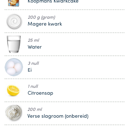
Koopmans Kwarkcake
200 g (gram)
Magere kwark
25 ml
Water
3 null
Ei
1 null
Citroensap
200 ml
Verse slagroom (onbereid)