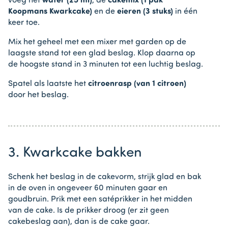
voeg het
water (25 ml)
, de
cakemix (1 pak
Koopmans Kwarkcake)
en de
eieren (3 stuks)
in één
keer toe.
Mix het geheel met een mixer met garden op de
laagste stand tot een glad beslag. Klop daarna op
de hoogste stand in 3 minuten tot een luchtig beslag.
Spatel als laatste het
citroenrasp (van 1 citroen)
door het beslag.
3. Kwarkcake bakken
Schenk het beslag in de cakevorm, strijk glad en bak
in de oven in ongeveer 60 minuten gaar en
goudbruin. Prik met een satéprikker in het midden
van de cake. Is de prikker droog (er zit geen
cakebeslag aan), dan is de cake gaar.