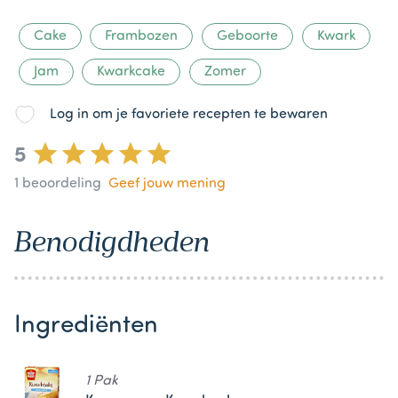
Cake
Frambozen
Geboorte
Kwark
Jam
Kwarkcake
Zomer
Log in om je favoriete recepten te bewaren
5
1
beoordeling
Geef jouw mening
Benodigdheden
Ingrediënten
1 Pak