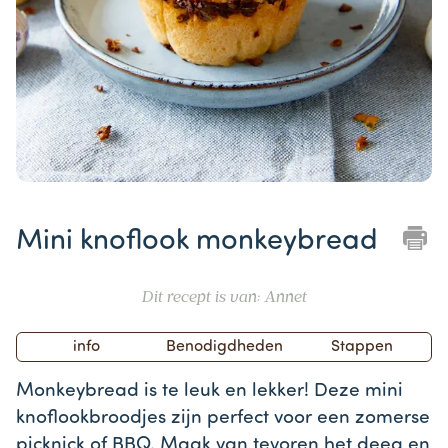
Item
1
Mini knoflook monkeybread
of
1
Dit recept is van: Annet
info
Benodigdheden
Stappen
Monkeybread is te leuk en lekker! Deze mini
knoflookbroodjes zijn perfect voor een zomerse
picknick of BBQ. Maak van tevoren het deeg en