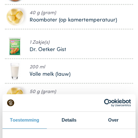
40 g (gram)
Roomboter (op kamertemperatuur)
1 Zakje(s)
Dr. Oetker Gist
200 ml
Volle melk (lauw)
50 g (gram)
Roomboter (gesmolten)
1 Bolletje(s)
Toestemming
Details
Over
Knoflook