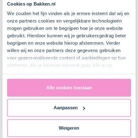
Cookies op Bakken.nl
Keukenspullen
We zouden het fijn vinden als je ermee instemt dat wij en
onze partners cookies en vergelijkbare technologieën
mogen gebruiken om te begrijpen hoe je onze website
Mixer met deeghaken
gebruikt. Hierdoor kunnen wij je gebruikersgedrag beter
begrijpen en onze website hierop afstemmen. Verder
willen wij en onze partners deze gegevens gebruiken
Mengkom
voor gepersonaliseerde content of aanbiedingen op hun
Bestel dit product online
platforms. Als je hiermee akkoord gaat, klik je op
"Cookies accepteren". Je toestemming omvat ook
uitdrukkelijk een eventuele gegevensoverdracht naar de
Knoflookpers
Verenigde Staten in de zin van artikel 49 AVG. Raadpleeg
Alle cookies toestaan
ons
privacybeleid
voor gedetailleerde informatie. Hier
vind je ook meer informatie over gegevensoverdracht
Muffin en cupcake bakvorm
Aanpassen
naar technology providers en partners in de Verenigde
Bestel dit product online
Staten. Je kunt op elk moment van gedachten
veranderen en je toestemming intrekken.
Weigeren