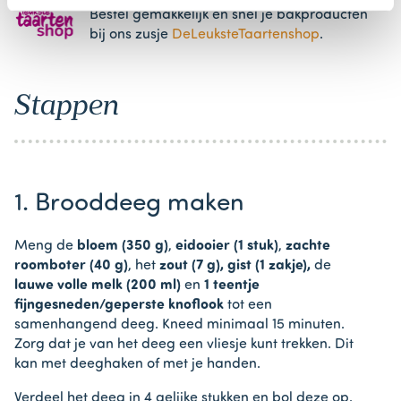
Bestel gemakkelijk en snel je bakproducten
bij ons zusje
DeLeuksteTaartenshop
.
Stappen
1. Brooddeeg maken
Meng de
bloem (350 g)
,
eidooier (1 stuk)
,
zachte
roomboter (40 g)
, het
zout (7 g), gist (1 zakje),
de
lauwe volle melk (200 ml)
en
1 teentje
fijngesneden/geperste knoflook
tot een
samenhangend deeg. Kneed minimaal 15 minuten.
Zorg dat je van het deeg een vliesje kunt trekken. Dit
kan met deeghaken of met je handen.
Verdeel het deeg in 4 gelijke stukken en bol deze op.