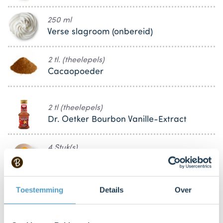
250 ml
Verse slagroom (onbereid)
2 tl. (theelepels)
Cacaopoeder
2 tl (theelepels)
Dr. Oetker Bourbon Vanille-Extract
4 Stuk(s)
Eidooier
80 g (gram)
Toestemming
Details
Over
Suiker (fijne)