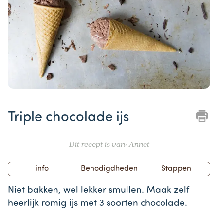
Item
1
Triple chocolade ijs
of
1
Dit recept is van: Annet
info
Benodigdheden
Stappen
Niet bakken, wel lekker smullen. Maak zelf
heerlijk romig ijs met 3 soorten chocolade.