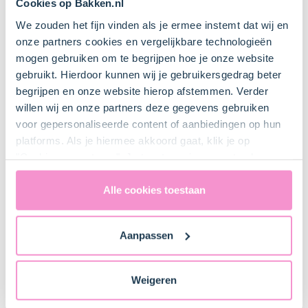
Cookies op Bakken.nl
1 Mespuntje(s)
Zout
We zouden het fijn vinden als je ermee instemt dat wij en
onze partners cookies en vergelijkbare technologieën
mogen gebruiken om te begrijpen hoe je onze website
8 null
gebruikt. Hierdoor kunnen wij je gebruikersgedrag beter
IJshoorntje
begrijpen en onze website hierop afstemmen. Verder
willen wij en onze partners deze gegevens gebruiken
voor gepersonaliseerde content of aanbiedingen op hun
Keukenspullen
platforms. Als je hiermee akkoord gaat, klik je op
"Cookies accepteren". Je toestemming omvat ook
uitdrukkelijk een eventuele gegevensoverdracht naar de
Mengkom
Verenigde Staten in de zin van artikel 49 AVG. Raadpleeg
Alle cookies toestaan
Bestel dit product online
ons
privacybeleid
voor gedetailleerde informatie. Hier
vind je ook meer informatie over gegevensoverdracht
Aanpassen
naar technology providers en partners in de Verenigde
Maatbeker
Staten. Je kunt op elk moment van gedachten
veranderen en je toestemming intrekken.
Weigeren
Mixer met gardes