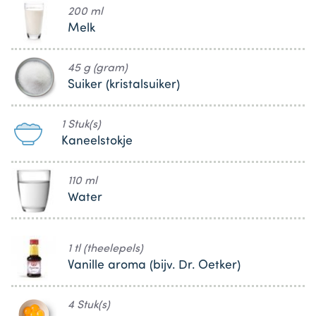
200 ml
Melk
45 g (gram)
Suiker (kristalsuiker)
1 Stuk(s)
Kaneelstokje
110 ml
Water
1 tl (theelepels)
Vanille aroma (bijv. Dr. Oetker)
4 Stuk(s)