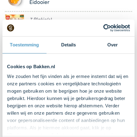
Eidooier
7 Plakje(s)
Bladerdeeg (bijv. Koopmans)
12 Stuk(s)
Toestemming
Details
Over
Frambozen
Cookies op Bakken.nl
12 Stuk(s)
Blauwe bessen
We zouden het fijn vinden als je ermee instemt dat wij en
onze partners cookies en vergelijkbare technologieën
mogen gebruiken om te begrijpen hoe je onze website
gebruikt. Hierdoor kunnen wij je gebruikersgedrag beter
Keukenspullen
begrijpen en onze website hierop afstemmen. Verder
willen wij en onze partners deze gegevens gebruiken
voor gepersonaliseerde content of aanbiedingen op hun
Mini cupcakevorm
platforms. Als je hiermee akkoord gaat, klik je op
Bestel dit product online
"Cookies accepteren". Je toestemming omvat ook