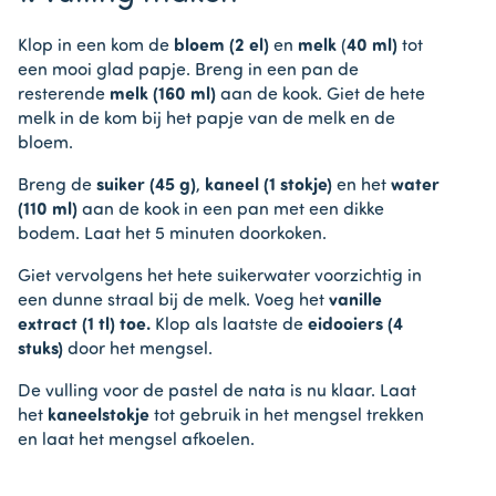
Klop in een kom de
bloem (2 el)
en
melk
(
40 ml)
tot
een mooi glad papje. Breng in een pan de
resterende
melk (160 ml)
aan de kook. Giet de hete
melk in de kom bij het papje van de melk en de
bloem.
Breng de
suiker (45 g)
,
kaneel
(1 stokje)
en het
water
(110 ml)
aan de kook in een pan met een dikke
bodem. Laat het 5 minuten doorkoken.
Giet vervolgens het hete suikerwater voorzichtig in
een dunne straal bij de melk. Voeg het
vanille
extract (1 tl) toe.
Klop als laatste de
eidooiers (4
stuks)
door het mengsel.
De vulling voor de pastel de nata is nu klaar. Laat
het
kaneelstokje
tot gebruik in het mengsel trekken
en laat het mengsel afkoelen.