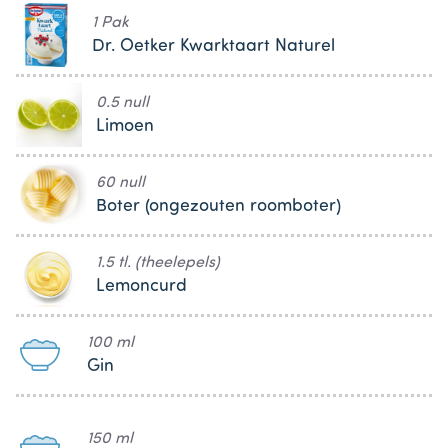
1 Pak
Dr. Oetker Kwarktaart Naturel
0.5 null
Limoen
60 null
Boter (ongezouten roomboter)
1.5 tl. (theelepels)
Lemoncurd
100 ml
Gin
150 ml