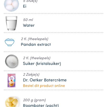
5 Stuk(s)
Ei
50 ml
Water
2 tl. (theelepels)
Pandan extract
2 tl. (theelepels)
Suiker (kristalsuiker)
2 Zakje(s)
Dr. Oetker Botercrème
Bestel dit product online
200 g (gram)
Roomboter (zacht)