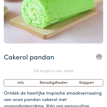
Item
1
Cakerol pandan
of
1
Dit recept is van: Annet
info
Benodigdheden
Stappen
Ontdek de heerlijke tropische smaakverrassing
van onze pandan cakerol met
ananasbotercrème. Volg ons eenvoudige