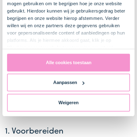
mogen gebruiken om te begrijpen hoe je onze website
Mixer met gardes
gebruikt. Hierdoor kunnen wij je gebruikersgedrag beter
begrijpen en onze website hierop afstemmen. Verder
willen wij en onze partners deze gegevens gebruiken
Bakplaat met bakpapier
voor gepersonaliseerde content of aanbiedingen op hun
platforms. Als je hiermee akkoord gaat, klik je op
"Cookies accepteren". Je toestemming omvat ook
uitdrukkelijk een eventuele gegevensoverdracht naar de
Verenigde Staten in de zin van artikel 49 AVG. Raadpleeg
Alle cookies toestaan
Bestel gemakkelijk en snel je bakproducten
ons
privacybeleid
voor gedetailleerde informatie. Hier
bij ons zusje
DeLeuksteTaartenshop
.
vind je ook meer informatie over gegevensoverdracht
Aanpassen
naar technology providers en partners in de Verenigde
Staten. Je kunt op elk moment van gedachten
Stappen
veranderen en je toestemming intrekken.
Weigeren
1. Voorbereiden