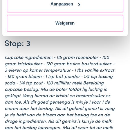
hieraan de suiker kaneel en gesmolten boter toe. Mix
Aanpassen
naar technology providers en partners in de Verenigde
dit tot het een klonterig geheel word wat er uit ziet
Staten. Je kunt op elk moment van gedachten
als grote klompjes
veranderen en je toestemming intrekken.
Weigeren
Stap: 3
Cupcake ingrediënten: ⁃ 115 gram roomboter ⁃ 100
gram kristalsuiker ⁃ 120 gram bruine basterd suiker ⁃
3 eieren op kamer temperatuur ⁃ 1 tbs vanille extract
⁃ 180 gram bloem ⁃ 1 tsp bak poeder ⁃ 1/4 tsp baking
soda ⁃ 1/4 tsp zout ⁃ 120 milliliter melk Bereiding
cupcake beslag: Mix de boter totdat hij luchtig is
geklopt. Voeg hierna de kristal en basterdsuiker er
aan toe. Als dit goed gemengd is mix je 1 voor 1 de
eieren door het beslag. Als dit geheel gemixt is voeg
je de helft van de bloem aan het beslag toe en de
droge ingrediënten. Als dit gemixt is kun je de melk
aan het beslag toevoegen. Mix dit weer tot de melk