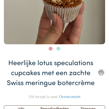
Item
1
Heerlijke lotus speculations
of
2
cupcakes met een zachte
Swiss meringue botercrème
Dit recept is van:
Ovenvanam