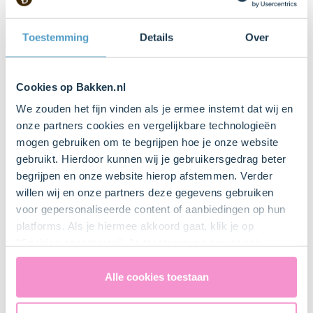
Toestemming
Details
Over
Stap: 1
Plaats het rooster in het bidden van de oven en
Cookies op Bakken.nl
verwarm deze op 170 graden Celsius (hete lucht
We zouden het fijn vinden als je ermee instemt dat wij en
oven)
onze partners cookies en vergelijkbare technologieën
mogen gebruiken om te begrijpen hoe je onze website
gebruikt. Hierdoor kunnen wij je gebruikersgedrag beter
begrijpen en onze website hierop afstemmen. Verder
Stap: 2
willen wij en onze partners deze gegevens gebruiken
voor gepersonaliseerde content of aanbiedingen op hun
Lotus kruimel ingrediënten: ⁃ 140 gram lotus koek
platforms. Als je hiermee akkoord gaat, klik je op
kruimels ⁃ 60 gram bruine basterdsuiker ⁃ 1 tsp
"Cookies accepteren". Je toestemming omvat ook
kaneel ⁃ 60 gram gesmolten boter Bereiding
kruimels: Doe de kruimels in een grote kom. Heb je
uitdrukkelijk een eventuele gegevensoverdracht naar de
geen voorgekochte kruimels, verpulver dan lotus
Verenigde Staten in de zin van artikel 49 AVG. Raadpleeg
Alle cookies toestaan
koekjes tot een kruimel die niet zo fijn als zand hoeft
ons
privacybeleid
voor gedetailleerde informatie. Hier
te zijn maar wel wat grover mag blijven. Voeg
vind je ook meer informatie over gegevensoverdracht