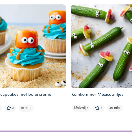
 cupcakes met botercrème
Komkommer Mexicaantjes
3
15 min.
Makkelijk
4
20 min.