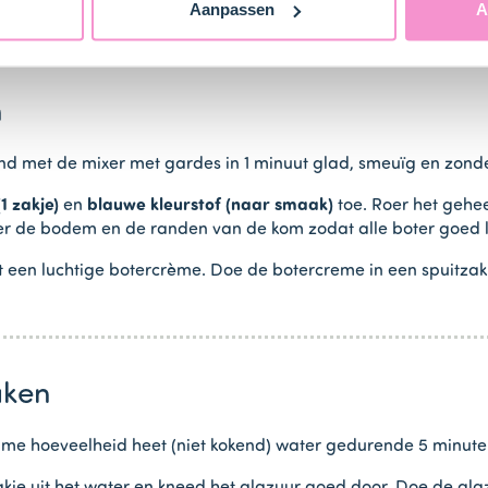
Aanpassen
A
n
d met de mixer met gardes in 1 minuut glad, smeuïg en zonder
1 zakje)
en
blauwe kleurstof (naar smaak)
toe. Roer het gehee
 over de bodem en de randen van de kom zodat alle boter goe
ot een luchtige botercrème. Doe de botercreme in een spuitza
aken
ime hoeveelheid heet (niet kokend) water gedurende 5 minute