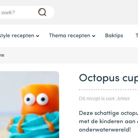
style recepten
Thema recepten
Baktips
me
Octopus cu
Dit recept is van: Annet
Deze schattige octopu
met de kinderen aan 
onderwaterwereld!