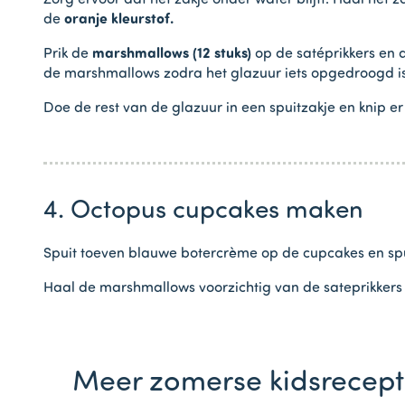
Zorg ervoor dat het zakje onder water blijft. Haal het 
de
oranje kleurstof.
Prik de
marshmallows (12 stuks)
op de satéprikkers en 
de marshmallows zodra het glazuur iets opgedroogd is
Doe de rest van de glazuur in een spuitzakje en knip er 
4. Octopus cupcakes maken
Spuit toeven blauwe botercrème op de cupcakes en spui
Haal de marshmallows voorzichtig van de sateprikkers
Meer zomerse kidsrecep