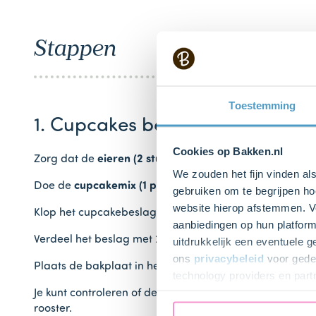
Stappen
Toestemming
1. Cupcakes bakken
Cookies op Bakken.nl
Zorg dat de
eieren (2 stuks)
op kamertemperatuur zijn
We zouden het fijn vinden al
Doe de
cupcakemix (1 pak)
in een mengkom en voeg d
gebruiken om te begrijpen ho
website hierop afstemmen. Ve
Klop het cupcakebeslag met de mixer gedurende 1 minu
aanbiedingen op hun platform
Verdeel het beslag met 2 eetlepels of ijsbolletjestang 
uitdrukkelijk een eventuele 
ons
privacybeleid
voor gedet
Plaats de bakplaat in het midden van de voorverwarmd
technology providers en part
toestemming intrekken.
Je kunt controleren of de cupcakes gaar zijn door er li
rooster.