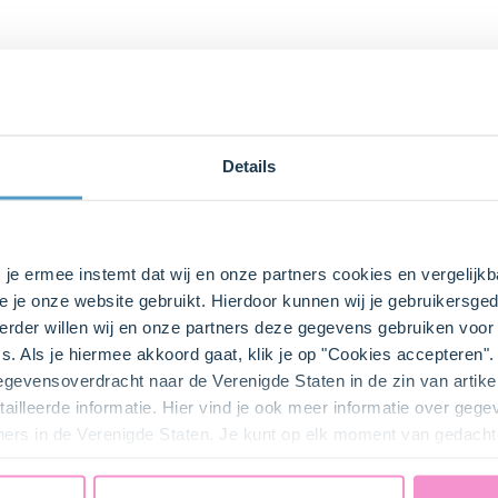
Details
 en de
boter (100 g)
zacht is. Zet de cupcakevormpjes in de b
s je ermee instemt dat wij en onze partners cookies en vergelij
e eieren,
melk (100 ml)
en boter toe. Roer het geheel met de m
e je onze website gebruikt. Hierdoor kunnen wij je gebruikersged
rder willen wij en onze partners deze gegevens gebruiken voor 
ut op de hoogste stand tot een glad beslag.
s. Als je hiermee akkoord gaat, klik je op "Cookies accepteren
over de cakevormpjes.
gegevensoverdracht naar de Verenigde Staten in de zin van artik
ailleerde informatie. Hier vind je ook meer informatie over geg
e oven en bak de cupcakes in ca. 22 minuten gaar.
ners in de Verenigde Staten. Je kunt op elk moment van gedacht
cht met de vinger op te drukken. Veert de cupcake iets terug,