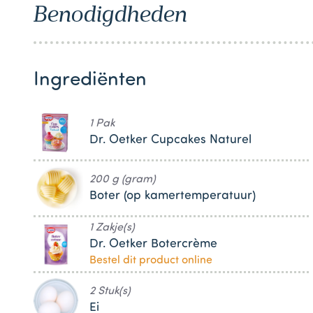
Benodigdheden
1
Ingrediënten
1 Pak
Dr. Oetker Cupcakes Naturel
200 g (gram)
Boter (op kamertemperatuur)
1 Zakje(s)
Dr. Oetker Botercrème
Bestel dit product online
2 Stuk(s)
Ei