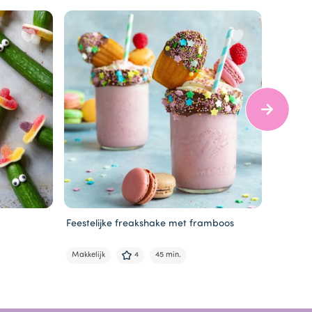
Feestelijke freakshake met framboos
Unicorn
Makkelijk
4
45 min.
Makkelij