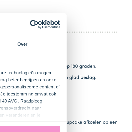
Over
akvorm. Verwarm de oven voor op 180 graden.
kbare technologieën mogen
ixer op de laagste stand tot een glad beslag.
rag beter begrijpen en onze
gepersonaliseerde content of
". Je toestemming omvat ook
el 49 AVG. Raadpleeg
evensoverdracht naar
en veranderen en je
 dan is de cupcake gaar. Laat de cupcake afkoelen op een