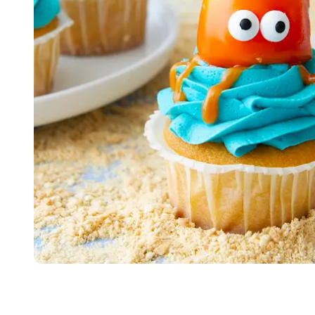
Item
1
of