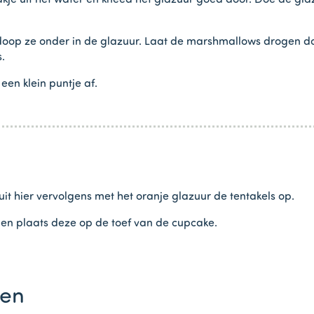
zakje uit het water en kneed het glazuur goed door. Doe de gla
doop ze onder in de glazuur. Laat de marshmallows drogen door
.
een klein puntje af.
t hier vervolgens met het oranje glazuur de tentakels op.
 en plaats deze op de toef van de cupcake.
ten