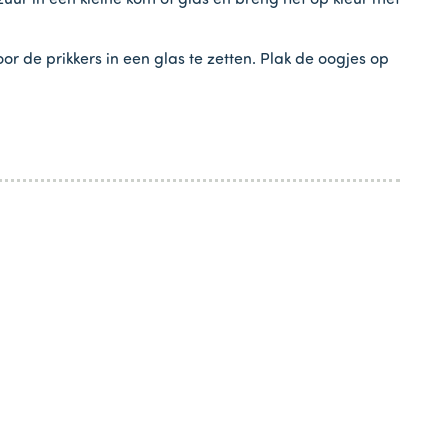
zuur in een kleine kom of glas en breng het op kleur met
 de prikkers in een glas te zetten. Plak de oogjes op