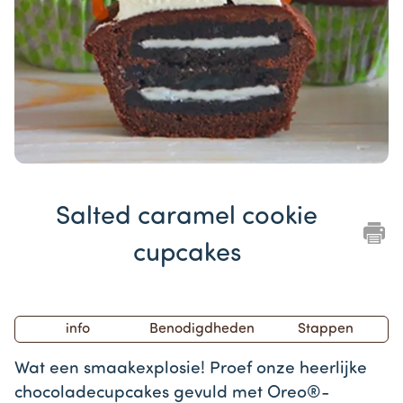
Item
1
Salted caramel cookie
of
1
cupcakes
info
Benodigdheden
Stappen
Wat een smaakexplosie! Proef onze heerlijke
chocoladecupcakes gevuld met Oreo®-