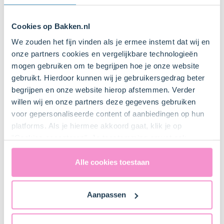
Stappen
Cookies op Bakken.nl
We zouden het fijn vinden als je ermee instemt dat wij en
1. Voorbereiden
onze partners cookies en vergelijkbare technologieën
mogen gebruiken om te begrijpen hoe je onze website
gebruikt. Hierdoor kunnen wij je gebruikersgedrag beter
Zorg dat de eieren op kamertemperatuur zijn en de
begrijpen en onze website hierop afstemmen. Verder
boter zacht is.
willen wij en onze partners deze gegevens gebruiken
Haal de bakplaat uit de oven en plaats de cupcake
voor gepersonaliseerde content of aanbiedingen op hun
vormpjes hier op (eventueel in een muffin blik voor
platforms. Als je hiermee akkoord gaat, klik je op
mooie ronde cupcakes).
"Cookies accepteren". Je toestemming omvat ook
uitdrukkelijk een eventuele gegevensoverdracht naar de
Verwarm de oven voor. Electrische oven: 175 graden.
Heteluchtoven: 170 graden. Gasoven: stand 2-3
Verenigde Staten in de zin van artikel 49 AVG. Raadpleeg
Alle cookies toestaan
ons
privacybeleid
voor gedetailleerde informatie. Hier
vind je ook meer informatie over gegevensoverdracht
Aanpassen
naar technology providers en partners in de Verenigde
Staten. Je kunt op elk moment van gedachten
2. Salted caramel maken
veranderen en je toestemming intrekken.