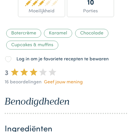
10
Moeilijkheid
Porties
Botercrème
Karamel
Chocolade
Cupcakes & muffins
Log in om je favoriete recepten te bewaren
3
16
beoordelingen
Geef jouw mening
Benodigdheden
Ingrediënten