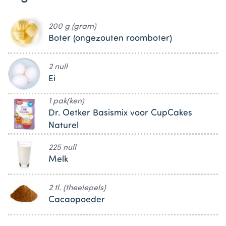
200 g (gram)
Boter (ongezouten roomboter)
2 null
Ei
1 pak(ken)
Dr. Oetker Basismix voor CupCakes
Naturel
225 null
Melk
2 tl. (theelepels)
Cacaopoeder