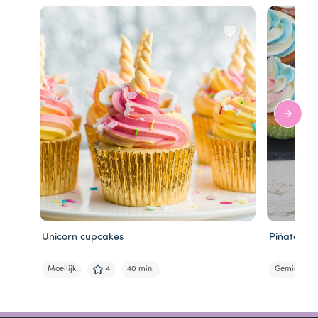
Unicorn cupcakes
Piñata cu
Moeilijk
4
40 min.
Gemiddeld
Item
1