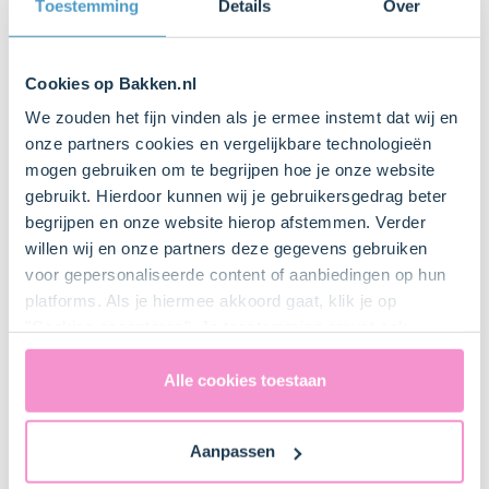
Toestemming
Details
Over
Bakplaat
Cookies op Bakken.nl
We zouden het fijn vinden als je ermee instemt dat wij en
Bestel gemakkelijk en snel je bakproducten
onze partners cookies en vergelijkbare technologieën
bij ons zusje
DeLeuksteTaartenshop
.
mogen gebruiken om te begrijpen hoe je onze website
gebruikt. Hierdoor kunnen wij je gebruikersgedrag beter
begrijpen en onze website hierop afstemmen. Verder
Stappen
willen wij en onze partners deze gegevens gebruiken
voor gepersonaliseerde content of aanbiedingen op hun
platforms. Als je hiermee akkoord gaat, klik je op
"Cookies accepteren". Je toestemming omvat ook
uitdrukkelijk een eventuele gegevensoverdracht naar de
1. Voorbereiden
Verenigde Staten in de zin van artikel 49 AVG. Raadpleeg
Alle cookies toestaan
ons
privacybeleid
voor gedetailleerde informatie. Hier
Plaats het rooster iets onder het midden van de oven
vind je ook meer informatie over gegevensoverdracht
en verwarm de oven voor (elektrisch 175°C /
Aanpassen
naar technology providers en partners in de Verenigde
hetelucht 170°C). Plaats de cupcakevormpjes in een
Staten. Je kunt op elk moment van gedachten