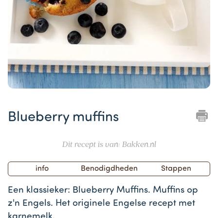
Item
1
Blueberry muffins
of
1
Dit recept is van: Bakken.nl
info
Benodigdheden
Stappen
Een klassieker: Blueberry Muffins. Muffins op
z'n Engels. Het originele Engelse recept met
karnemelk.