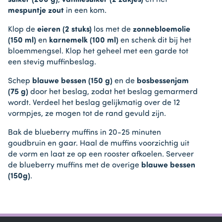
suiker (200 g)
,
vanillesuiker (2 zakjes)
en het
mespuntje zout
in een kom.
Klop de
eieren (2 stuks)
los met de
zonnebloemolie
(150 ml)
en
karnemelk (100 ml)
en schenk dit bij het
bloemmengsel. Klop het geheel met een garde tot
een stevig muffinbeslag.
Schep
blauwe bessen (150 g)
en de
bosbessenjam
(75 g)
door het beslag, zodat het beslag gemarmerd
wordt. Verdeel het beslag gelijkmatig over de 12
vormpjes, ze mogen tot de rand gevuld zijn.
Bak de blueberry muffins in 20-25 minuten
goudbruin en gaar. Haal de muffins voorzichtig uit
de vorm en laat ze op een rooster afkoelen. Serveer
de blueberry muffins met de overige
blauwe bessen
(150g)
.