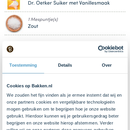
Dr. Oetker Suiker met Vanillesmaak
1 Mespuntje(s)
Zout
2 null
Ei
Toestemming
Details
Over
100 ml
Karnemelk
Cookies op Bakken.nl
150 ml
We zouden het fijn vinden als je ermee instemt dat wij en
Zonnebloemolie
onze partners cookies en vergelijkbare technologieën
mogen gebruiken om te begrijpen hoe je onze website
gebruikt. Hierdoor kunnen wij je gebruikersgedrag beter
300 g (gram)
begrijpen en onze website hierop afstemmen. Verder
Blauwe bessen
willen wij en onze partners deze gegevens gebruiken