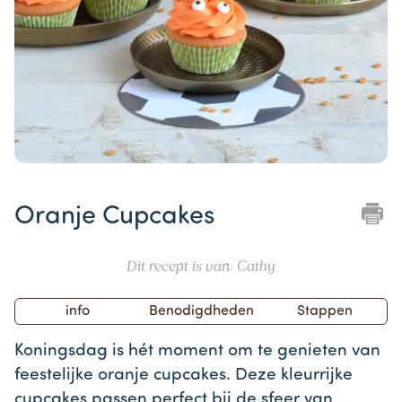
Item
1
Oranje Cupcakes
of
1
Dit recept is van: Cathy
info
Benodigdheden
Stappen
Koningsdag is hét moment om te genieten van
feestelijke oranje cupcakes. Deze kleurrijke
cupcakes passen perfect bij de sfeer van