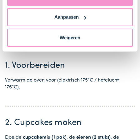
ons
privacybeleid
voor gedetailleerde informatie. Hier
bij ons zusje
DeLeuksteTaartenshop
.
vind je ook meer informatie over gegevensoverdracht
Aanpassen
naar technology providers en partners in de Verenigde
Staten. Je kunt op elk moment van gedachten
Stappen
veranderen en je toestemming intrekken.
Weigeren
1. Voorbereiden
Verwarm de oven voor (elektrisch 175°C / hetelucht
175°C).
2. Cupcakes maken
Doe de
cupcakemix (1 pak)
, de
eieren (2 stuks)
, de