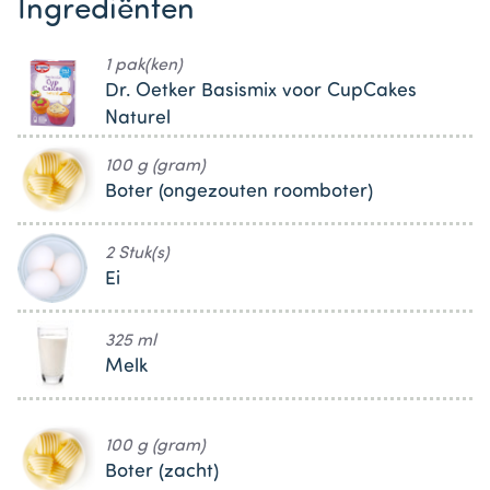
Ingrediënten
1 pak(ken)
Dr. Oetker Basismix voor CupCakes
Naturel
100 g (gram)
Boter (ongezouten roomboter)
2 Stuk(s)
Ei
325 ml
Melk
100 g (gram)
Boter (zacht)