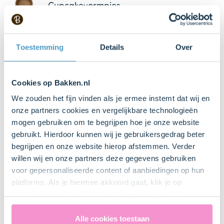
Cupcakevormpjes
Bestel dit product online
Mixer met gardes
Toestemming
Details
Over
Spuitzak
Cookies op Bakken.nl
Bestel dit product online
We zouden het fijn vinden als je ermee instemt dat wij en
onze partners cookies en vergelijkbare technologieën
Stervormig spuitmondje
mogen gebruiken om te begrijpen hoe je onze website
Bestel dit product online
gebruikt. Hierdoor kunnen wij je gebruikersgedrag beter
begrijpen en onze website hierop afstemmen. Verder
willen wij en onze partners deze gegevens gebruiken
12 Stuk(s)
voor gepersonaliseerde content of aanbiedingen op hun
Cocktailprikker
platforms. Als je hiermee akkoord gaat, klik je op
"Cookies accepteren". Je toestemming omvat ook
uitdrukkelijk een eventuele gegevensoverdracht naar de
Verenigde Staten in de zin van artikel 49 AVG. Raadpleeg
Alle cookies toestaan
Bestel gemakkelijk en snel je bakproducten