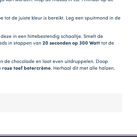
d kan worden. Klop de massa in ca. 1 minuut op de
 tot de juiste kleur is bereikt. Leg een spuitmond in de
e deze in een hittebestendig schaaltje. Smelt de
eeds in stappen van
20 seconden op 300 Watt
tot de
in de chocolade en laat even uitdruppelen. Doop
e
roze toef botercrème
. Herhaal dit met alle halzen.