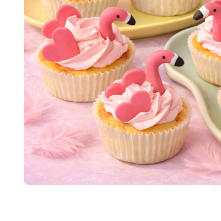
Item
1
of