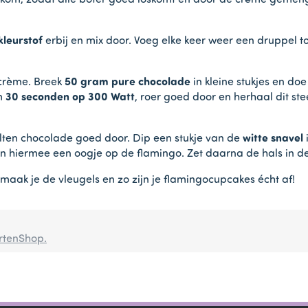
kom, zodat alle boter goed loskomt en door de crème gemeng
kleurstof
erbij en mix door. Voeg elke keer weer een druppel toe
crème. Breek
50 gram pure chocolade
in kleine stukjes en do
m
30 seconden op 300 Watt
, roer goed door en herhaal dit st
lten chocolade goed door. Dip een stukje van de
witte snavel
n hiermee een oogje op de flamingo. Zet daarna de hals in d
maak je de vleugels en zo zijn je flamingocupcakes écht af!
rtenShop.