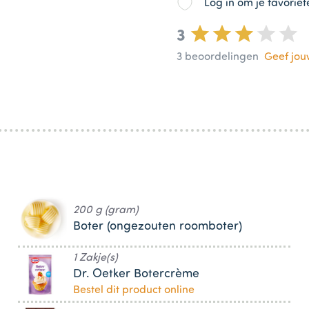
Log in om je favorie
3
3
beoordelingen
Geef jo
200 g (gram)
Boter (ongezouten roomboter)
1 Zakje(s)
Dr. Oetker Botercrème
Bestel dit product online