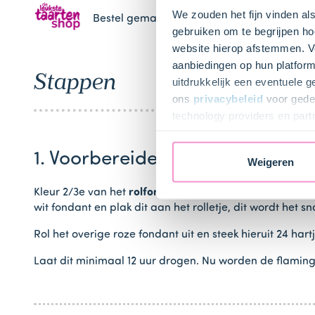
We zouden het fijn vinden al
Bestel gemakkelijk en snel je bakproducten 
gebruiken om te begrijpen ho
website hierop afstemmen. Ve
aanbiedingen op hun platform
Stappen
uitdrukkelijk een eventuele 
ons
privacybeleid
voor gedet
technology providers en part
toestemming intrekken.
1. Voorbereiden
Weigeren
Kleur 2/3e van het
rolfondant
met de tube
rode kleurst
wit fondant en plak dit aan het rolletje, dit wordt het s
Rol het overige roze fondant uit en steek hieruit 24 hart
Laat dit minimaal 12 uur drogen. Nu worden de flaming