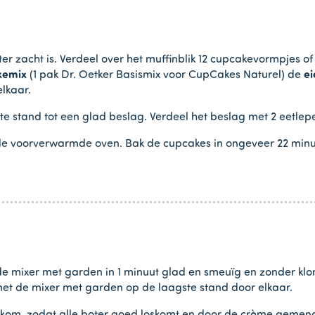
er zacht is. Verdeel over het muffinblik 12 cupcakevormpjes o
kemix
(1 pak Dr. Oetker Basismix voor CupCakes Naturel) de
ei
lkaar.
 stand tot een glad beslag. Verdeel het beslag met 2 eetlepel
n de voorverwarmde oven. Bak de cupcakes in ongeveer 22 minut
e mixer met garden in 1 minuut glad en smeuïg en zonder klon
et de mixer met garden op de laagste stand door elkaar.