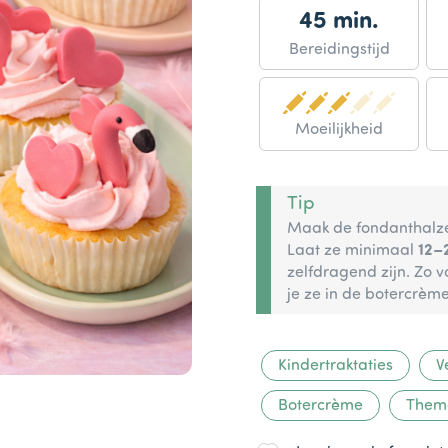
45 min.
Bereidingstijd
Moeilijkheid
Tip
Maak de fondanthal
Laat ze minimaal
12–
zelfdragend zijn. Zo 
je ze in de botercrème
Kindertraktaties
V
Botercrème
Them