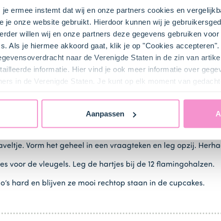
s je ermee instemt dat wij en onze partners cookies en vergelij
bij ons zusje
DeLeuksteTaartenshop
.
e je onze website gebruikt. Hierdoor kunnen wij je gebruikersged
rder willen wij en onze partners deze gegevens gebruiken voor 
s. Als je hiermee akkoord gaat, klik je op "Cookies accepteren
gegevensoverdracht naar de Verenigde Staten in de zin van artik
ailleerde informatie. Hier vind je ook meer informatie over geg
ners in de Verenigde Staten. Je kunt op elk moment van gedacht
Aanpassen
A
of
tot een mooie roze kleur. Rol een slangetje van 7 à 8 cm. Di
naveltje. Vorm het geheel in een vraagteken en leg opzij. Herhaa
jes voor de vleugels. Leg de hartjes bij de 12 flamingohalzen.
o’s hard en blijven ze mooi rechtop staan in de cupcakes.