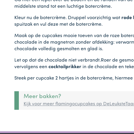
Ga met een lepel over de bodem en de randen van de 
middelste stand tot een luchtige botercrème.
Kleur nu de botercrème. Druppel voorzichtig wat
rode 
spuitzak en vul deze met de botercrème.
Maak op de cupcakes mooie toeven van de roze boter
chocolade in de magnetron zonder afdekking: verwar
chocolade volledig gesmolten en glad is.
Let op dat de chocolade niet verbrandt.Roer de gesmo
vervolgens een
cocktailprikker
in de chocolade en teke
Steek per cupcake 2 hartjes in de botercrème, hiermee 
Meer bakken?
Kijk voor meer flamingocupcakes op DeLeuksteTaa