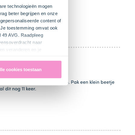
kbare technologieën mogen
rag beter begrijpen en onze
gepersonaliseerde content of
". Je toestemming omvat ook
el 49 AVG. Raadpleeg
evensoverdracht naar
en veranderen en je
lle cookies toestaan
t wordt de hals van de flamingo. Pak een klein beetje
l dit nog 11 keer.