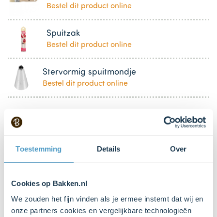
Bestel dit product online
Spuitzak
Bestel dit product online
Stervormig spuitmondje
Bestel dit product online
Bestel gemakkelijk en snel je bakproducten
bij ons zusje
DeLeuksteTaartenshop
.
Toestemming
Details
Over
Stappen
Cookies op Bakken.nl
We zouden het fijn vinden als je ermee instemt dat wij en
onze partners cookies en vergelijkbare technologieën