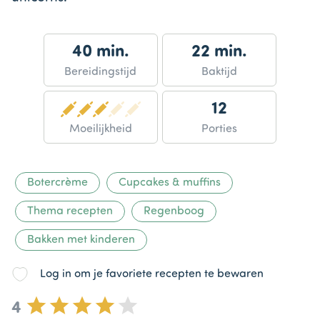
40 min.
22 min.
Bereidingstijd
Baktijd
12
Moeilijkheid
Porties
Botercrème
Cupcakes & muffins
Thema recepten
Regenboog
Bakken met kinderen
Log in om je favoriete recepten te bewaren
4