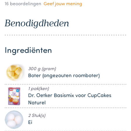
16
beoordelingen
Geef jouw mening
Benodigdheden
Ingrediënten
300 g (gram)
Boter (ongezouten roomboter)
1 pak(ken)
Dr. Oetker Basismix voor CupCakes
Naturel
2 Stuk(s)
Ei