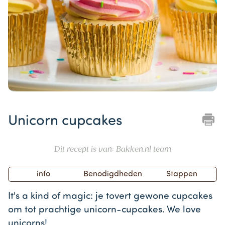
Item
1
Unicorn cupcakes
of
1
Dit recept is van: Bakken.nl team
info
Benodigdheden
Stappen
It's a kind of magic: je tovert gewone cupcakes
om tot prachtige unicorn-cupcakes. We love
unicorns!