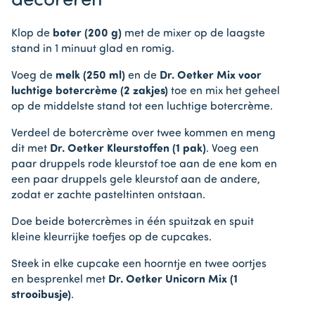
decoreren
Klop de
boter (200 g)
met de mixer op de laagste
stand in 1 minuut glad en romig.
Voeg de
melk (250 ml)
en de
Dr. Oetker Mix voor
luchtige botercrème (2 zakjes)
toe en mix het geheel
op de middelste stand tot een luchtige botercrème.
Verdeel de botercrème over twee kommen en meng
dit met
Dr. Oetker Kleurstoffen (1 pak)
. Voeg een
paar druppels rode kleurstof toe aan de ene kom en
een paar druppels gele kleurstof aan de andere,
zodat er zachte pasteltinten ontstaan.
Doe beide botercrèmes in één spuitzak en spuit
kleine kleurrijke toefjes op de cupcakes.
Steek in elke cupcake een hoorntje en twee oortjes
en besprenkel met
Dr. Oetker Unicorn Mix (1
strooibusje)
.