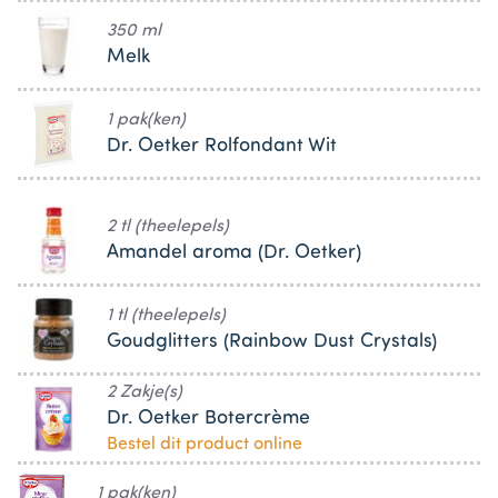
350 ml
Melk
1 pak(ken)
Dr. Oetker Rolfondant Wit
2 tl (theelepels)
Amandel aroma (Dr. Oetker)
1 tl (theelepels)
Goudglitters (Rainbow Dust Crystals)
2 Zakje(s)
Dr. Oetker Botercrème
Bestel dit product online
1 pak(ken)