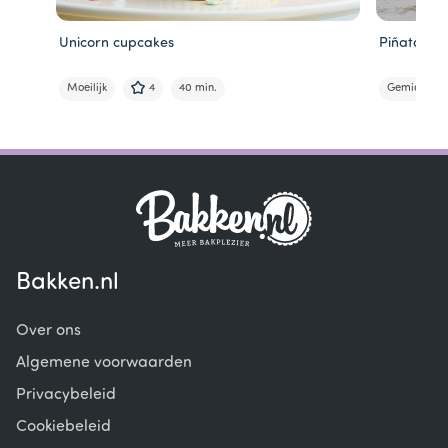
Unicorn cupcakes
Piñata cu
Moeilijk
4
40 min.
Gemiddeld
Item
1
of
6
Bakken.nl
Over ons
Algemene voorwaarden
Privacybeleid
Cookiebeleid