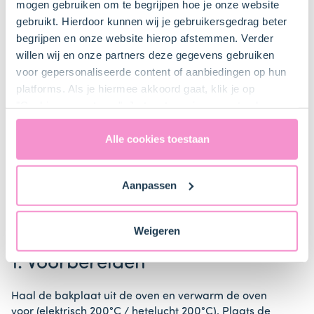
mogen gebruiken om te begrijpen hoe je onze website
gebruikt. Hierdoor kunnen wij je gebruikersgedrag beter
Lepel
begrijpen en onze website hierop afstemmen. Verder
willen wij en onze partners deze gegevens gebruiken
voor gepersonaliseerde content of aanbiedingen op hun
platforms. Als je hiermee akkoord gaat, klik je op
"Cookies accepteren". Je toestemming omvat ook
Bestel gemakkelijk en snel je bakproducten
uitdrukkelijk een eventuele gegevensoverdracht naar de
bij ons zusje
DeLeuksteTaartenshop
.
Verenigde Staten in de zin van artikel 49 AVG. Raadpleeg
Alle cookies toestaan
ons
privacybeleid
voor gedetailleerde informatie. Hier
vind je ook meer informatie over gegevensoverdracht
Stappen
Aanpassen
naar technology providers en partners in de Verenigde
Staten. Je kunt op elk moment van gedachten
veranderen en je toestemming intrekken.
Weigeren
1. Voorbereiden
Haal de bakplaat uit de oven en verwarm de oven
voor (elektrisch 200°C / hetelucht 200°C). Plaats de