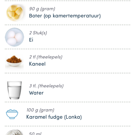
90 g (gram)
Boter (op kamertemperatuur)
2 Stuk(s)
Ei
2 tl (theelepels)
Kaneel
3 tl. (theelepels)
Water
100 g (gram)
Karamel fudge (Lonka)
50 ml