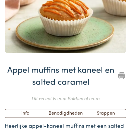
Item
1
Appel muffins met kaneel en
of
1
salted caramel
Dit recept is van: Bakken.nl team
info
Benodigdheden
Stappen
Heerlijke appel-kaneel muffins met een salted