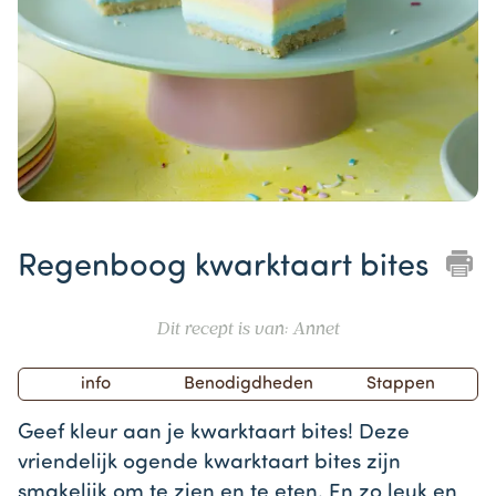
Item
1
Regenboog kwarktaart bites
of
1
Dit recept is van: Annet
info
Benodigdheden
Stappen
Geef kleur aan je kwarktaart bites! Deze
vriendelijk ogende kwarktaart bites zijn
smakelijk om te zien en te eten. En zo leuk en