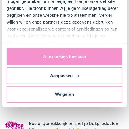
mogen gebruiken om te begrijpen hoe je onze website
Bestel dit product online
gebruikt. Hierdoor kunnen wij je gebruikersgedrag beter
begrijpen en onze website hierop afstemmen. Verder
Mixer met gardes
willen wij en onze partners deze gegevens gebruiken
voor gepersonaliseerde content of aanbiedingen op hun
platforms. Als je hiermee akkoord gaat, klik je op
5 Stuk(s)
"Cookies accepteren". Je toestemming omvat ook
Schaaltje(s)
uitdrukkelijk een eventuele gegevensoverdracht naar de
Verenigde Staten in de zin van artikel 49 AVG. Raadpleeg
Alle cookies toestaan
ons
privacybeleid
voor gedetailleerde informatie. Hier
Spuitzak (met gekarteld spuitmondje)
vind je ook meer informatie over gegevensoverdracht
Bestel dit product online
Aanpassen
naar technology providers en partners in de Verenigde
Staten. Je kunt op elk moment van gedachten
Mes (scherp)
veranderen en je toestemming intrekken.
Weigeren
Bestel gemakkelijk en snel je bakproducten