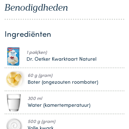
Benodigdheden
Ingrediënten
1 pak(ken)
Dr. Oetker Kwarktaart Naturel
60 g (gram)
Boter (ongezouten roomboter)
300 ml
Water (kamertemperatuur)
500 g (gram)
Volle kwark