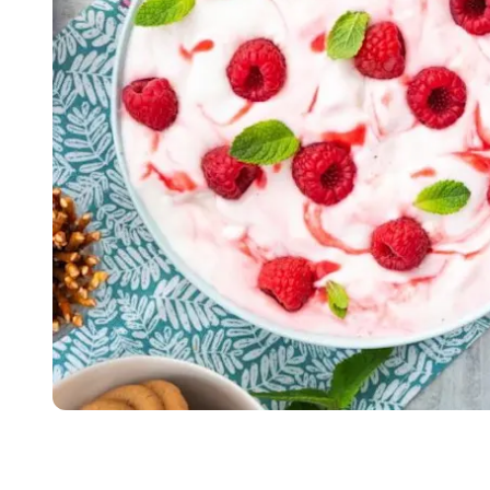
Item
1
of