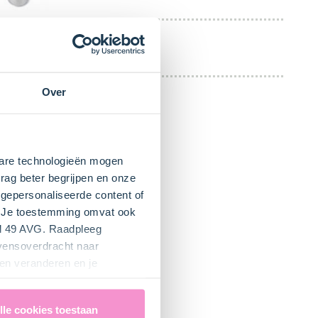
Staafmixer
Over
kbare technologieën mogen
rag beter begrijpen en onze
gepersonaliseerde content of
". Je toestemming omvat ook
el 49 AVG. Raadpleeg
evensoverdracht naar
en veranderen en je
lle cookies toestaan