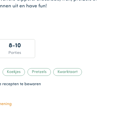
innen uit en have fun!
8-10
Porties
Koekjes
Pretzels
Kwarktaart
te recepten te bewaren
mening