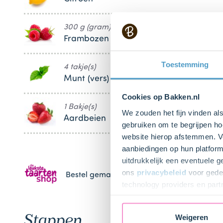
300 g (gram)
Frambozen
Toestemming
4 takje(s)
Munt (vers)
Cookies op Bakken.nl
1 Bakje(s)
We zouden het fijn vinden al
Aardbeien
gebruiken om te begrijpen ho
website hierop afstemmen. Ve
aanbiedingen op hun platform
uitdrukkelijk een eventuele 
ons
privacybeleid
voor gedet
Bestel gemakkelijk en snel je bakproducten 
technology providers en part
toestemming intrekken.
Stappen
Weigeren