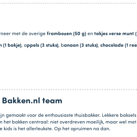
rneer met de overige
frambozen (50 g)
en
takjes verse munt (
 (1 bakje)
, a
ppels (3 stuks)
, b
anaan (3 stuks)
,
chocolade (1 ree
n Bakken.nl team
jn gemaakt voor de enthousiaste thuisbakker. Lekkere baksels
in het bakken centraal: niet overdreven moeilijk, maar wel me
e kids is het allerleukste. Op het opruimen na dan.