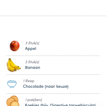
3 Stuk(s)
Appel
3 Stuk(s)
Banaan
1 Reep
Chocolade (naar keuze)
1 pak(ken)
Koekjes (bijv. Digestive tarwebiscuits)