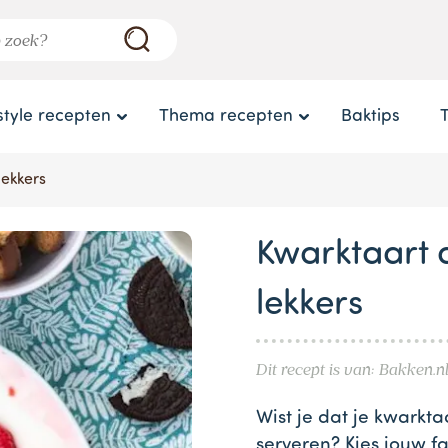
style recepten
Thema recepten
Baktips
lekkers
Kwarktaart 
lekkers
Dit recept is van: Bakken.n
Wist je dat je kwarkta
serveren? Kies jouw fa