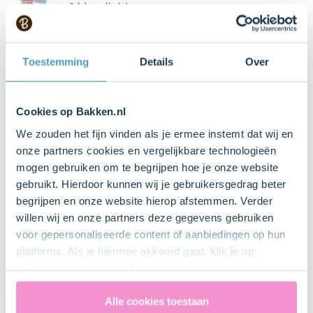
2 blaadje(s)
Gelatine (Dr. Oetker)
Toestemming
Details
Over
Keukenspullen
Cookies op Bakken.nl
Mengkom
We zouden het fijn vinden als je ermee instemt dat wij en
Bestel dit product online
onze partners cookies en vergelijkbare technologieën
mogen gebruiken om te begrijpen hoe je onze website
gebruikt. Hierdoor kunnen wij je gebruikersgedrag beter
Magnetron
begrijpen en onze website hierop afstemmen. Verder
willen wij en onze partners deze gegevens gebruiken
voor gepersonaliseerde content of aanbiedingen op hun
Staafmixer
platforms. Als je hiermee akkoord gaat, klik je op
"Cookies accepteren". Je toestemming omvat ook
uitdrukkelijk een eventuele gegevensoverdracht naar de
Verenigde Staten in de zin van artikel 49 AVG. Raadpleeg
Alle cookies toestaan
Garde