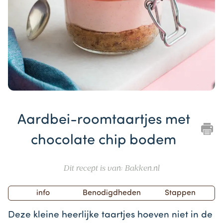
Item
1
Aardbei-roomtaartjes met
of
1
chocolate chip bodem
Dit recept is van: Bakken.nl
info
Benodigdheden
Stappen
Deze kleine heerlijke taartjes hoeven niet in de