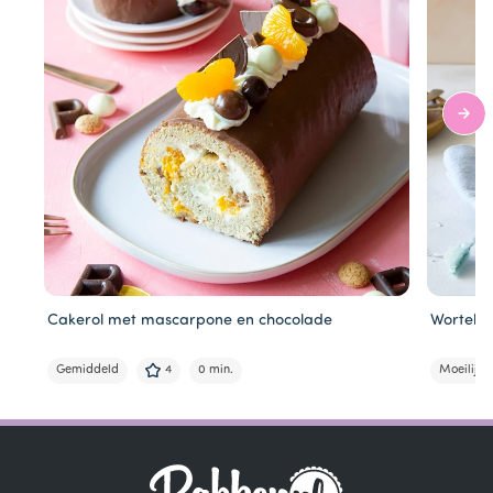
Cakerol met mascarpone en chocolade
Wortelc
Gemiddeld
4
0 min.
Moeilijk
Item
1
of
4