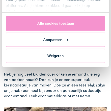
Francesca van Francesca Kookt ging helemaal los met
platforms. Als je hiermee akkoord gaat, klik je op
kruiden voor het taartbeslag van deze Naked
"Cookies accepteren". Je toestemming omvat ook
gingerbread taart! Gember, kaneel, kruidnagel,
uitdrukkelijk een eventuele gegevensoverdracht naar de
nootmuskaat. Ze maakte hiermee de ultieme kersttaart!
Verenigde Staten in de zin van artikel 49 AVG. Raadpleeg
Alle cookies toestaan
Echt een recept om uit te proberen, want hij ziet er niet
ons
privacybeleid
voor gedetailleerde informatie. Hier
alleen prachtig uit, hij smaakt ook heerlijk!
vind je ook meer informatie over gegevensoverdracht
Aanpassen
Recept Naked Gingerbread taart
naar technology providers en partners in de Verenigde
Staten. Je kunt op elk moment van gedachten
veranderen en je toestemming intrekken.
Weigeren
Kruiden als cadeautje
Heb je nog veel kruiden over of ken je iemand die erg
van bakken houdt? Dan kun je er een super leuk
kerstcadeautje van maken! Doe ze in een feestelijk zakje
en je hebt een heel bijzonder en persoonlijk cadeautje
voor iemand. Leuk voor Sinterklaas of met Kerst!