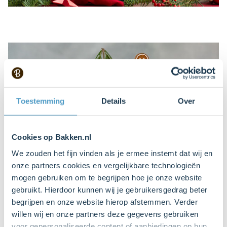
Toestemming
Details
Over
Cookies op Bakken.nl
We zouden het fijn vinden als je ermee instemt dat wij en
onze partners cookies en vergelijkbare technologieën
mogen gebruiken om te begrijpen hoe je onze website
gebruikt. Hierdoor kunnen wij je gebruikersgedrag beter
begrijpen en onze website hierop afstemmen. Verder
Naked gingerbread taart
willen wij en onze partners deze gegevens gebruiken
voor gepersonaliseerde content of aanbiedingen op hun