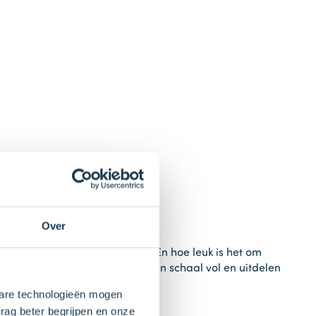
icaantjes
Over
n het perfecte tussendoortje. En hoe leuk is het om
je ook komkommer eet? Maak een schaal vol en uitdelen
kbare technologieën mogen
rag beter begrijpen en onze
ommer