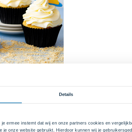
Komkommer Mex
Details
Deze zomerse Mexicaantjes zij
snoep te mogen eten terwijl 
maar.
s je ermee instemt dat wij en onze partners cookies en vergelij
e je onze website gebruikt. Hierdoor kunnen wij je gebruikersged
Zomerse traktatie van komk