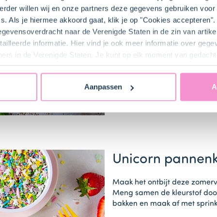
rder willen wij en onze partners deze gegevens gebruiken voor 
s. Als je hiermee akkoord gaat, klik je op "Cookies accepteren
gegevensoverdracht naar de Verenigde Staten in de zin van artik
ailleerde informatie. Hier vind je ook meer informatie over geg
ners in de Verenigde Staten. Je kunt op elk moment van gedacht
Aanpassen
A
Unicorn pannen
Maak het ontbijt deze zomer
Meng samen de kleurstof door
bakken en maak af met sprink