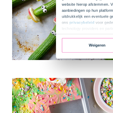
website hierop afstemmen. Ve
aanbiedingen op hun platform
uitdrukkelijk een eventuele 
ons
privacybeleid
voor gedet
technology providers en part
toestemming intrekken.
Weigeren