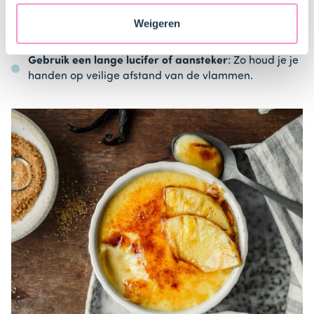
minimaal 40% alcohol.
veranderen en je toestemming intrekken.
Weigeren
Werk veilig
: Zorg dat de afzuigkap uit staat en dat er
geen brandbare materialen in de buurt zijn.
Gebruik een lange lucifer of aansteker
: Zo houd je je
handen op veilige afstand van de vlammen.