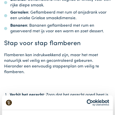
rijke diepe smaak.
Garnalen
: Geflambeerd met rum of anijsdrank voor
een unieke Griekse smaakdimensie.
Bananen
: Bananen geflambeerd met rum en
geserveerd met ijs voor een warm en zoet dessert.
Stap voor stap flamberen
Flamberen kan indrukwekkend zijn, maar het moet
natuurlijk wel veilig en gecontroleerd gebeuren.
Hieronder een eenvoudig stappenplan om veilig te
flamberen.
Verhit het gerecht
: Zorg dat het gerecht goed heet is
in de pan.
Voeg alcohol toe
: Giet een kleine hoeveelheid sterke
alcohol (alcoholpercentage van minimaal 40%) over