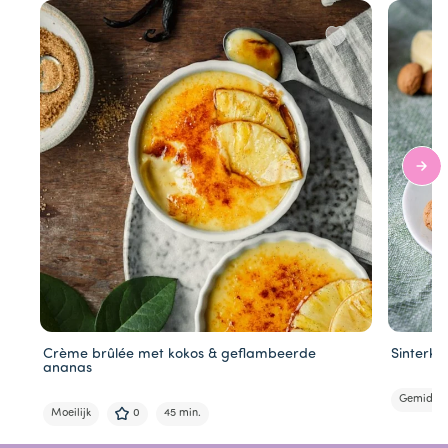
Crème brûlée met kokos & geflambeerde
Sinterkl
ananas
Gemidde
Moeilijk
0
45 min.
Item