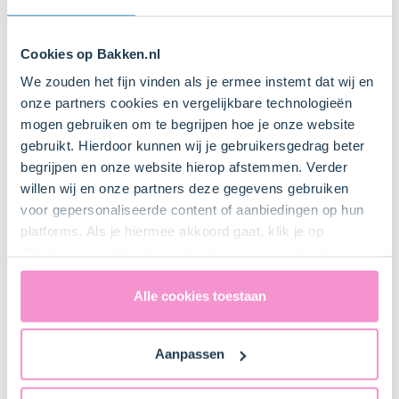
Cookies op Bakken.nl
We zouden het fijn vinden als je ermee instemt dat wij en
onze partners cookies en vergelijkbare technologieën
mogen gebruiken om te begrijpen hoe je onze website
gebruikt. Hierdoor kunnen wij je gebruikersgedrag beter
begrijpen en onze website hierop afstemmen. Verder
willen wij en onze partners deze gegevens gebruiken
voor gepersonaliseerde content of aanbiedingen op hun
platforms. Als je hiermee akkoord gaat, klik je op
"Cookies accepteren". Je toestemming omvat ook
uitdrukkelijk een eventuele gegevensoverdracht naar de
Verenigde Staten in de zin van artikel 49 AVG. Raadpleeg
Alle cookies toestaan
ons
privacybeleid
voor gedetailleerde informatie. Hier
vind je ook meer informatie over gegevensoverdracht
Aanpassen
naar technology providers en partners in de Verenigde
Staten. Je kunt op elk moment van gedachten