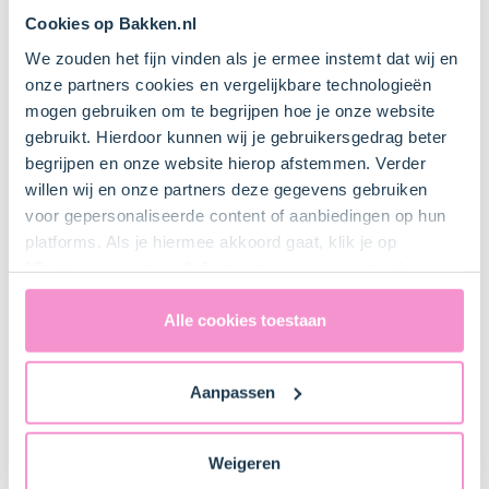
Cookies op Bakken.nl
We zouden het fijn vinden als je ermee instemt dat wij en
onze partners cookies en vergelijkbare technologieën
mogen gebruiken om te begrijpen hoe je onze website
gebruikt. Hierdoor kunnen wij je gebruikersgedrag beter
begrijpen en onze website hierop afstemmen. Verder
willen wij en onze partners deze gegevens gebruiken
voor gepersonaliseerde content of aanbiedingen op hun
platforms. Als je hiermee akkoord gaat, klik je op
"Cookies accepteren". Je toestemming omvat ook
uitdrukkelijk een eventuele gegevensoverdracht naar de
Verenigde Staten in de zin van artikel 49 AVG. Raadpleeg
Alle cookies toestaan
ons
privacybeleid
voor gedetailleerde informatie. Hier
Pepernoten als lolly
vind je ook meer informatie over gegevensoverdracht
Aanpassen
naar technology providers en partners in de Verenigde
Bak de pepernoten eens in een andere vorm. Let er wel
Staten. Je kunt op elk moment van gedachten
op dat je het deeg goed uitrolt, het pepernotendeeg
veranderen en je toestemming intrekken.
Weigeren
loopt uit tijdens het bakken. Vind je het lastig om leuke