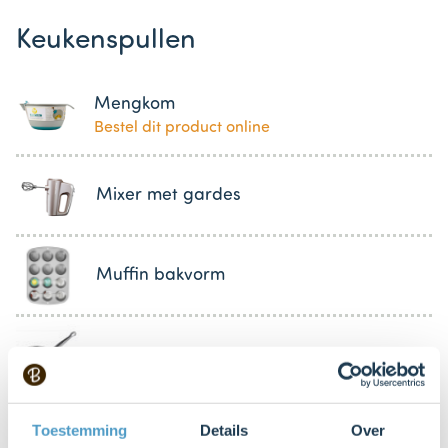
Keukenspullen
Mengkom
Bestel dit product online
Mixer met gardes
Muffin bakvorm
Steelpan
Boter of bakspray om mee in te vetten
Toestemming
Details
Over