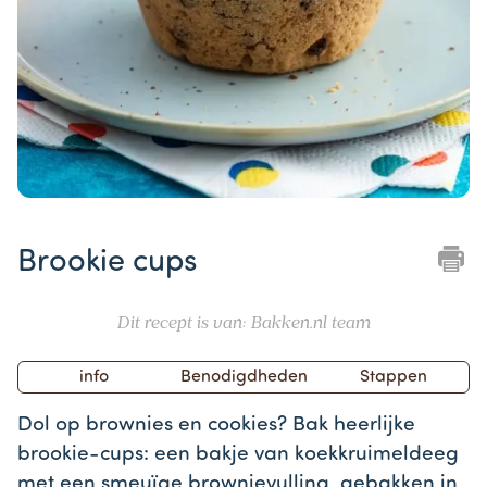
Item
1
Brookie cups
of
1
Dit recept is van: Bakken.nl team
info
Benodigdheden
Stappen
Dol op brownies en cookies? Bak heerlijke
brookie-cups: een bakje van koekkruimeldeeg
met een smeuïge brownievulling, gebakken in