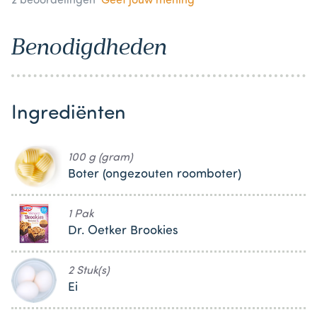
2
beoordelingen
Geef jouw mening
Benodigdheden
Ingrediënten
100 g (gram)
Boter (ongezouten roomboter)
1 Pak
Dr. Oetker Brookies
2 Stuk(s)
Ei