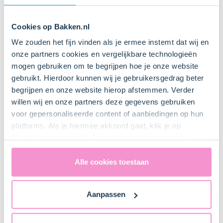
Bestel dit product online
Cookies op Bakken.nl
We zouden het fijn vinden als je ermee instemt dat wij en
Bestel gemakkelijk en snel je bakproducten
onze partners cookies en vergelijkbare technologieën
bij ons zusje
DeLeuksteTaartenshop
.
mogen gebruiken om te begrijpen hoe je onze website
gebruikt. Hierdoor kunnen wij je gebruikersgedrag beter
begrijpen en onze website hierop afstemmen. Verder
Stappen
willen wij en onze partners deze gegevens gebruiken
voor gepersonaliseerde content of aanbiedingen op hun
platforms. Als je hiermee akkoord gaat, klik je op
"Cookies accepteren". Je toestemming omvat ook
uitdrukkelijk een eventuele gegevensoverdracht naar de
1. Voorbereiden
Verenigde Staten in de zin van artikel 49 AVG. Raadpleeg
Alle cookies toestaan
ons
privacybeleid
voor gedetailleerde informatie. Hier
Plaats het rooster iets onder het midden van de oven
vind je ook meer informatie over gegevensoverdracht
en verwarm de oven voor (elektrisch 180°C /
Aanpassen
naar technology providers en partners in de Verenigde
hetelucht 170°C).
Staten. Je kunt op elk moment van gedachten
Vet een muffinbakblik in met boter of gebruik
veranderen en je toestemming intrekken.