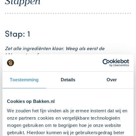
Stappen
Stap: 1
Zet alle ingrediënten klaar. Weeg als eerst de
kikkererwten af.
Toestemming
Details
Over
Stap: 2
Laat de kikkererwten even uitlekken Leg al vast een
Cookies op Bakken.nl
bakplaat met bakpapier klaar waar je ze na het
We zouden het fijn vinden als je ermee instemt dat wij en
uitlekken op kan leggen Deze bak je op 200 graden
onze partners cookies en vergelijkbare technologieën
Celsius, 15 minuten.
mogen gebruiken om te begrijpen hoe je onze website
gebruikt. Hierdoor kunnen wij je gebruikersgedrag beter