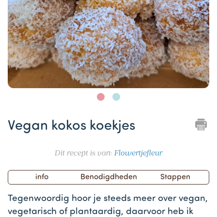
Item
1
Vegan kokos koekjes
of
2
Dit recept is van:
Flowertjefleur
info
Benodigdheden
Stappen
Tegenwoordig hoor je steeds meer over vegan,
vegetarisch of plantaardig, daarvoor heb ik