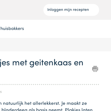
Inloggen mijn recepten
Thuisbakkers
jes met geitenkaas en
s
n natuurlijk het allerlekkerst. Je maakt ze
e bladerdeeg als basis neemt. Plakjes laten