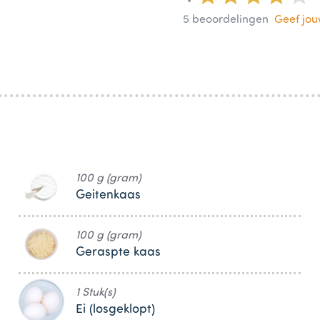
5
beoordelingen
Geef jo
100 g (gram)
Geitenkaas
100 g (gram)
Geraspte kaas
1 Stuk(s)
Ei (losgeklopt)