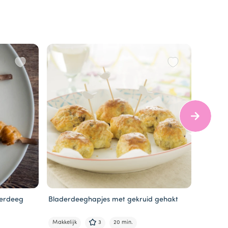
derdeeg
Bladerdeeghapjes met gekruid gehakt
Hartige
Makkelijk
3
20 min.
Makkelij