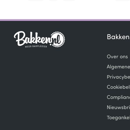
Item
1
of
5
Bakken
Over ons
Algemene
Privacybe
Cookiebel
Complian
Nieuwsbri
Toegankel