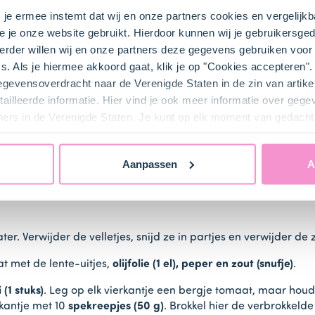
s je ermee instemt dat wij en onze partners cookies en vergelij
e je onze website gebruikt. Hierdoor kunnen wij je gebruikersged
rder willen wij en onze partners deze gegevens gebruiken voor 
s. Als je hiermee akkoord gaat, klik je op "Cookies accepteren
gegevensoverdracht naar de Verenigde Staten in de zin van artik
r en verwijder de folie. Laat de deegplakjes 5 tot 10 minuten 
ailleerde informatie. Hier vind je ook meer informatie over geg
ners in de Verenigde Staten. Je kunt op elk moment van gedacht
ier beklede bakplaat. Verwarm de oven voor (elektrisch 200°C 
Aanpassen
A
er. Verwijder de velletjes, snijd ze in partjes en verwijder de z
at met de lente-uitjes,
olijfolie (1 el), peper en zout (snufje)
.
i (1 stuks)
. Leg op elk vierkantje een bergje tomaat, maar houd 1
rkantje met 10
spekreepjes (50 g)
. Brokkel hier de verbrokkeld