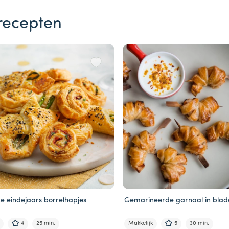
recepten
jke eindejaars borrelhapjes
Gemarineerde garnaal in bla
4
25 min.
Makkelijk
5
30 min.