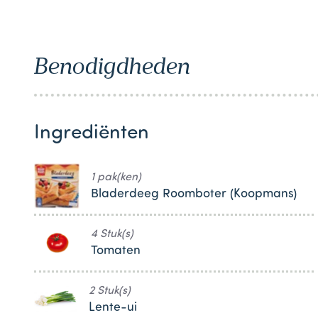
1
Benodigdheden
Ingrediënten
1 pak(ken)
Bladerdeeg Roomboter (Koopmans)
4 Stuk(s)
Tomaten
2 Stuk(s)
Lente-ui