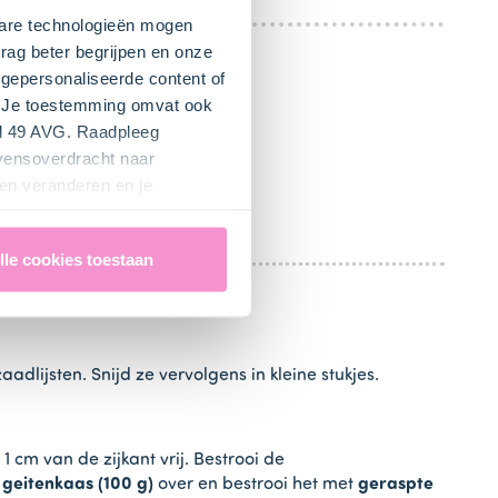
kbare technologieën mogen
rag beter begrijpen en onze
gepersonaliseerde content of
". Je toestemming omvat ook
el 49 AVG. Raadpleeg
ontdooien.
evensoverdracht naar
en veranderen en je
/ hetelucht 180°C).
lle cookies toestaan
aadlijsten. Snijd ze vervolgens in kleine stukjes.
 cm van de zijkant vrij. Bestrooi de
e
geitenkaas (100 g)
over en bestrooi het met
geraspte