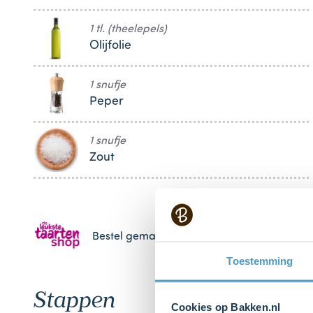
1 tl. (theelepels)
Olijfolie
1 snufje
Peper
1 snufje
Zout
Bestel gemakkelijk en snel je bakproducten 
Toestemming
Stappen
Cookies op Bakken.nl