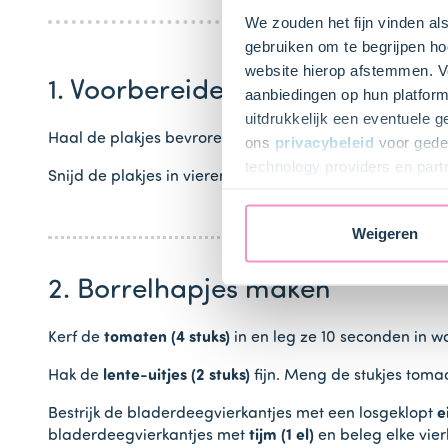
We zouden het fijn vinden al
gebruiken om te begrijpen ho
website hierop afstemmen. Ve
1. Voorbereiden
aanbiedingen op hun platform
uitdrukkelijk een eventuele 
Haal de plakjes bevroren
bladerdeeg (1 pak)
van elkaa
ons
privacybeleid
voor gedet
technology providers en part
Snijd de plakjes in vieren en leg ze op een met bakpap
toestemming intrekken.
Weigeren
2. Borrelhapjes maken
Kerf de
tomaten (4 stuks)
in en leg ze 10 seconden in wat
Hak de
lente-uitjes (2 stuks)
fijn. Meng de stukjes toma
Bestrijk de bladerdeegvierkantjes met een losgeklopt
e
bladerdeegvierkantjes met
tijm (1 el)
en beleg elke vie