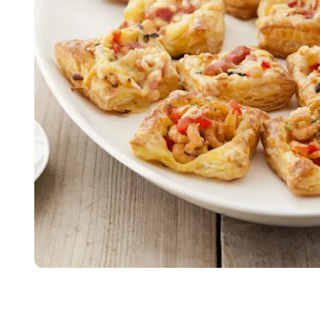
Item
1
of