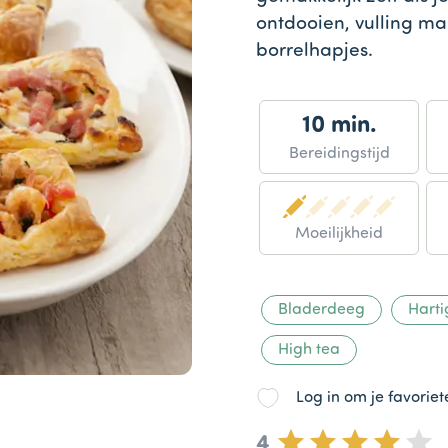
ontdooien, vulling ma
borrelhapjes.
10 min.
Bereidingstijd
Moeilijkheid
Bladerdeeg
Harti
High tea
Log in om je favorie
4