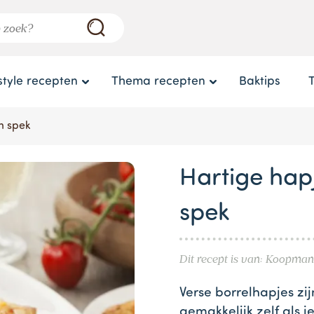
style recepten
Thema recepten
Baktips
n spek
Hartige hap
spek
Dit recept is van: Koopman
Verse borrelhapjes zij
gemakkelijk zelf als j