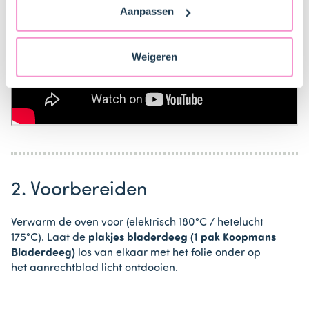
Aanpassen
naar technology providers en partners in de Verenigde
Staten. Je kunt op elk moment van gedachten
veranderen en je toestemming intrekken.
Weigeren
2. Voorbereiden
Verwarm de oven voor (elektrisch 180°C / hetelucht
175°C). Laat de
plakjes bladerdeeg (1 pak Koopmans
Bladerdeeg)
los van elkaar met het folie onder op
het aanrechtblad licht ontdooien.