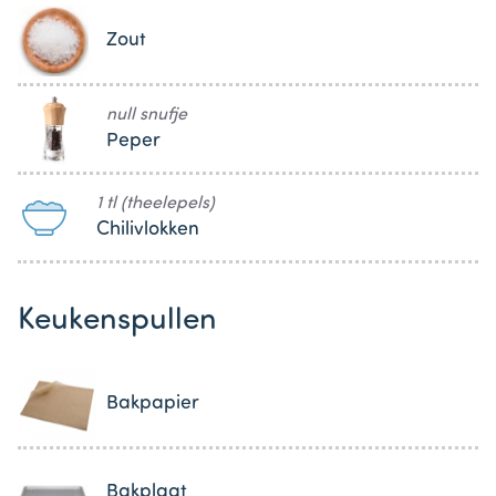
Zout
null snufje
Peper
1 tl (theelepels)
Chilivlokken
Keukenspullen
Bakpapier
Bakplaat