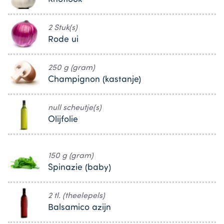
2 Stuk(s)
Rode ui
250 g (gram)
Champignon (kastanje)
null scheutje(s)
Olijfolie
150 g (gram)
Spinazie (baby)
2 tl. (theelepels)
Balsamico azijn