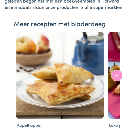
geleden begon het met een boekweitmolen in Holwerd
en inmiddels staan onze producten in alle supermarkten.
Meer recepten met bladerdeeg
Appelflappen
Luxe pere