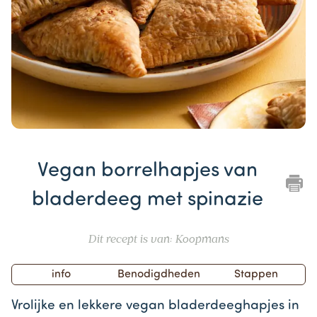
Item
1
Vegan borrelhapjes van
of
1
bladerdeeg met spinazie
Dit recept is van: Koopmans
info
Benodigdheden
Stappen
Vrolijke en lekkere vegan bladerdeeghapjes in