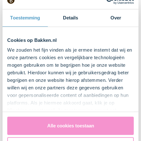
Stappen
Toestemming
Details
Over
1. Zo maak je ze!
Cookies op Bakken.nl
We zouden het fijn vinden als je ermee instemt dat wij en
onze partners cookies en vergelijkbare technologieën
mogen gebruiken om te begrijpen hoe je onze website
gebruikt. Hierdoor kunnen wij je gebruikersgedrag beter
begrijpen en onze website hierop afstemmen. Verder
willen wij en onze partners deze gegevens gebruiken
voor gepersonaliseerde content of aanbiedingen op hun
platforms. Als je hiermee akkoord gaat, klik je op
"Cookies accepteren". Je toestemming omvat ook
uitdrukkelijk een eventuele gegevensoverdracht naar de
Verenigde Staten in de zin van artikel 49 AVG. Raadpleeg
Alle cookies toestaan
ons
privacybeleid
voor gedetailleerde informatie. Hier
vind je ook meer informatie over gegevensoverdracht