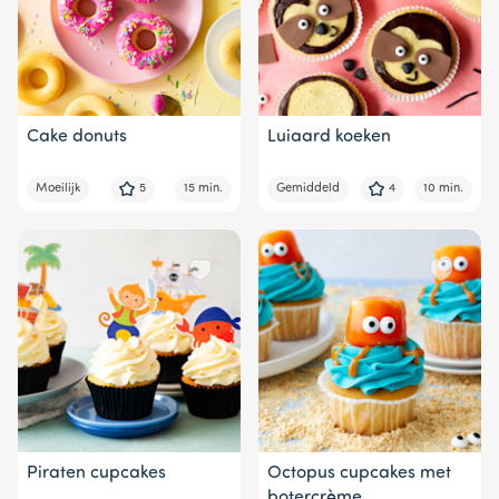
Cake donuts
Luiaard koeken
Moeilijk
5
15 min.
Gemiddeld
4
10 min.
Piraten cupcakes
Octopus cupcakes met
botercrème