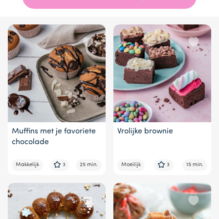
of
7
Muffins met je favoriete
Vrolijke brownie
chocolade
Makkelijk
3
25 min.
Moeilijk
3
15 min.