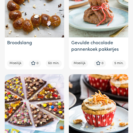
Broodslang
Gevulde chocolade
pannenkoek pakketjes
Moeilijk
0
60 min.
Moeilijk
0
5 min.