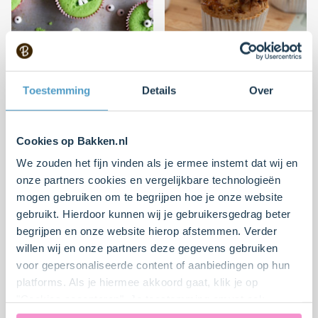
Groene meisjes monster
Marshmallow muffins
cupcakes
Toestemming
Details
Over
Makkelijk
3
10 min.
Makkelijk
5
15 min.
Cookies op Bakken.nl
We zouden het fijn vinden als je ermee instemt dat wij en
onze partners cookies en vergelijkbare technologieën
mogen gebruiken om te begrijpen hoe je onze website
gebruikt. Hierdoor kunnen wij je gebruikersgedrag beter
begrijpen en onze website hierop afstemmen. Verder
willen wij en onze partners deze gegevens gebruiken
voor gepersonaliseerde content of aanbiedingen op hun
platforms. Als je hiermee akkoord gaat, klik je op
Pannenkoekspies met
Chocolade ijs met
"Cookies accepteren". Je toestemming omvat ook
vers fruit
mokka en karamel
uitdrukkelijk een eventuele gegevensoverdracht naar de