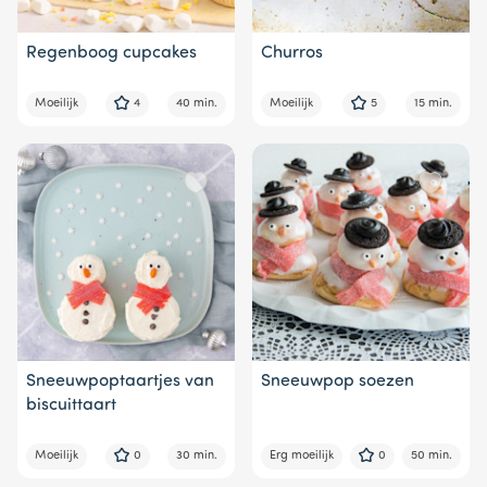
Regenboog cupcakes
Churros
Moeilijk
4
40 min.
Moeilijk
5
15 min.
Sneeuwpoptaartjes van
Sneeuwpop soezen
biscuittaart
Moeilijk
0
30 min.
Erg moeilijk
0
50 min.