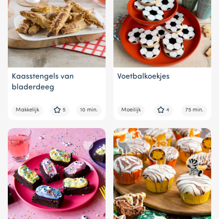
Kaasstengels van
Voetbalkoekjes
bladerdeeg
Makkelijk
5
10 min.
Moeilijk
4
75 min.