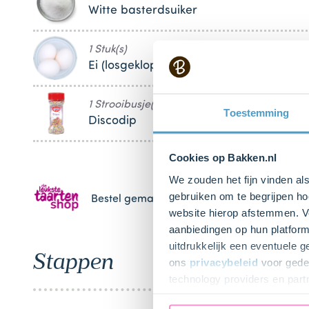
Witte basterdsuiker
1 Stuk(s)
Ei (losgeklopt)
1 Strooibusje(s)
Toestemming
Discodip
Cookies op Bakken.nl
We zouden het fijn vinden al
gebruiken om te begrijpen ho
Bestel gemakkelijk en snel je bakproducten 
website hierop afstemmen. Ve
aanbiedingen op hun platform
uitdrukkelijk een eventuele 
Stappen
ons
privacybeleid
voor gedet
technology providers en part
toestemming intrekken.