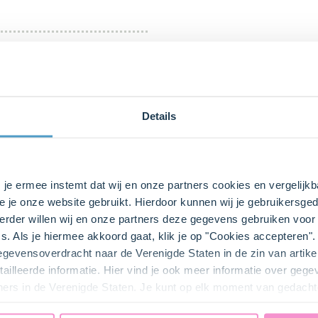
Details
s je ermee instemt dat wij en onze partners cookies en vergelij
e je onze website gebruikt. Hierdoor kunnen wij je gebruikersged
bij ons zusje
DeLeuksteTaartenshop
.
rder willen wij en onze partners deze gegevens gebruiken voor 
s. Als je hiermee akkoord gaat, klik je op "Cookies accepteren
gegevensoverdracht naar de Verenigde Staten in de zin van artik
ailleerde informatie. Hier vind je ook meer informatie over geg
ners in de Verenigde Staten. Je kunt op elk moment van gedacht