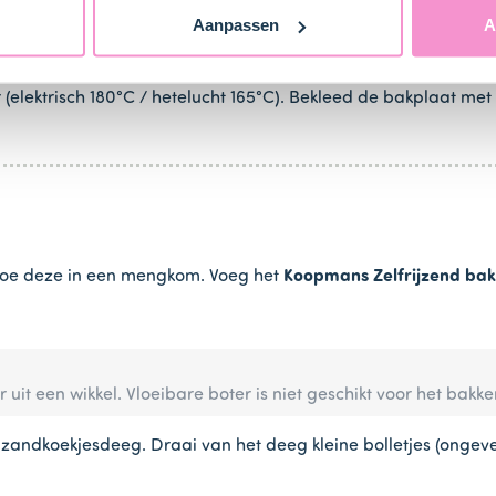
Aanpassen
A
elektrisch 180°C / hetelucht 165°C). Bekleed de bakplaat met
n doe deze in een mengkom. Voeg het
Koopmans Zelfrijzend bak
r uit een wikkel. Vloeibare boter is niet geschikt voor het bak
dkoekjesdeeg. Draai van het deeg kleine bolletjes (ongeveer