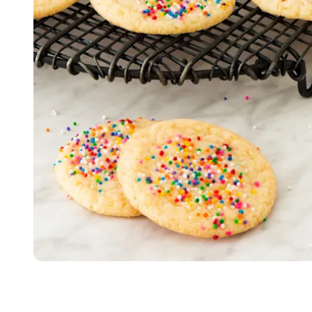
Item
1
of