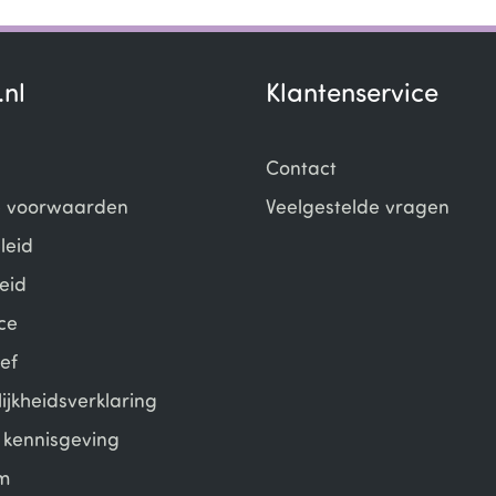
.nl
Klantenservice
Contact
 voorwaarden
Veelgestelde vragen
leid
eid
ce
ef
ijkheidsverklaring
e kennisgeving
m