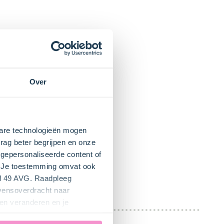
Over
kbare technologieën mogen
rag beter begrijpen en onze
gepersonaliseerde content of
". Je toestemming omvat ook
el 49 AVG. Raadpleeg
evensoverdracht naar
en veranderen en je