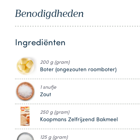
1
Benodigdheden
Ingrediënten
200 g (gram)
Boter (ongezouten roomboter)
1 snufje
Zout
250 g (gram)
Koopmans Zelfrijzend Bakmeel
125 g (gram)