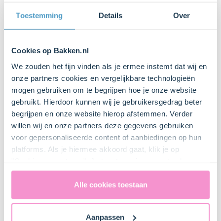
Toestemming
Details
Over
Uitsteekvormpje rond ⌀4cm
Cookies op Bakken.nl
We zouden het fijn vinden als je ermee instemt dat wij en
onze partners cookies en vergelijkbare technologieën
mogen gebruiken om te begrijpen hoe je onze website
Bestel gemakkelijk en snel je bakproducten
gebruikt. Hierdoor kunnen wij je gebruikersgedrag beter
bij ons zusje
DeLeuksteTaartenshop
.
begrijpen en onze website hierop afstemmen. Verder
willen wij en onze partners deze gegevens gebruiken
Stappen
voor gepersonaliseerde content of aanbiedingen op hun
platforms. Als je hiermee akkoord gaat, klik je op
"Cookies accepteren". Je toestemming omvat ook
uitdrukkelijk een eventuele gegevensoverdracht naar de
Verenigde Staten in de zin van artikel 49 AVG. Raadpleeg
Alle cookies toestaan
1. Voorbereiden
ons
privacybeleid
voor gedetailleerde informatie. Hier
vind je ook meer informatie over gegevensoverdracht
Aanpassen
Verwarm de oven voor (elektrisch 170°C / hetelucht
naar technology providers en partners in de Verenigde