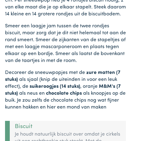
cm. Per sneeuwpop heb je 4 rondjes biscuit nodig, 2
van elke maat die je op elkaar stapelt. Steek daarom
14 kleine en 14 grotere rondjes uit de biscuitbodem.
Smeer een laagje jam tussen de twee rondjes
biscuit, maar zorg dat je dit niet helemaal tot aan de
rand smeert. Smeer de zijkanten van de stapeltjes af
met een laagje mascarponeroom en plaats tegen
elkaar op een bordje. Smeer als laatst de bovenkant
van de taartjes in met de room.
Decoreer de sneeuwpopjes met de
zure matten (7
stuks)
als sjaal (knip de uiteinden in voor een leuk
effect), de
suikeroogjes (14 stuks)
, oranje
M&M's (7
stuks)
als neus en
chocolate chips
als knoopjes op de
buik. Je zou zelfs de chocolate chips nog wat fijner
kunnen hakken en hier een mond van maken
Biscuit
Je houdt natuurlijk biscuit over omdat je cirkels