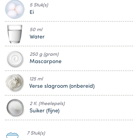
5 Stuk(s)
Ei
50 ml
Water
250 g (gram)
Mascarpone
125 ml
Verse slagroom (onbereid)
2 tl. (theelepels)
Suiker (fijne)
7 Stuk(s)