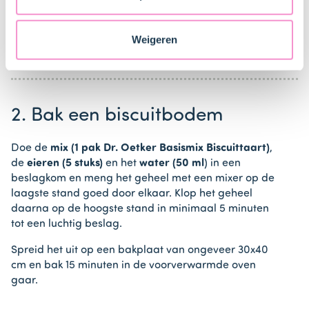
165°C).
Staten. Je kunt op elk moment van gedachten
veranderen en je toestemming intrekken.
Bekleed de bakplaat met bakpapier.
Weigeren
2. Bak een biscuitbodem
Doe de
mix (1 pak Dr. Oetker Basismix Biscuittaart)
,
de
eieren (5 stuks)
en het
water (50 ml
) in een
beslagkom en meng het geheel met een mixer op de
laagste stand goed door elkaar. Klop het geheel
daarna op de hoogste stand in minimaal 5 minuten
tot een luchtig beslag.
Spreid het uit op een bakplaat van ongeveer 30x40
cm en bak 15 minuten in de voorverwarmde oven
gaar.