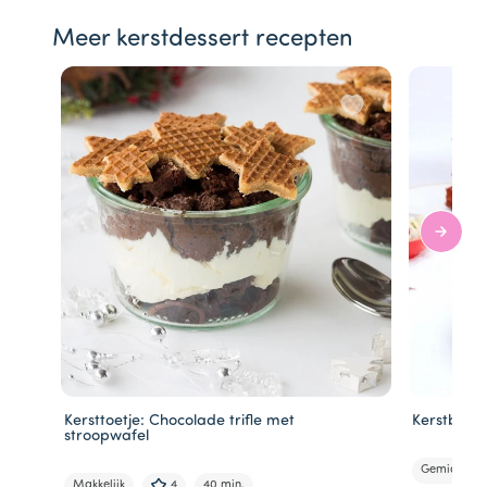
Meer kerstdessert recepten
Kersttoetje: Chocolade trifle met
Kerstboom
stroopwafel
Gemiddeld
Makkelijk
4
40 min.