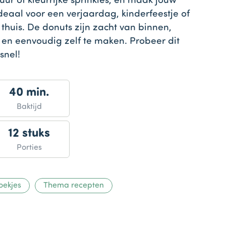
uur of kleurrijke sprinkles, en maak jouw
deaal voor een verjaardag, kinderfeestje of
huis. De donuts zijn zacht van binnen,
en eenvoudig zelf te maken. Probeer dit
snel!
40 min.
Baktijd
12 stuks
Porties
oekjes
Thema recepten