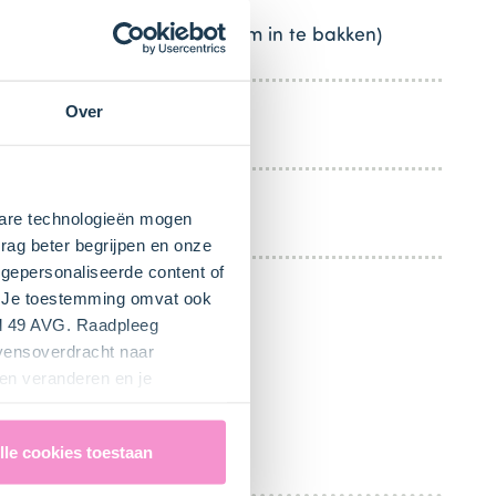
Zonnebloemolie (om in te bakken)
Over
Plasticfolie
Zeefje
kbare technologieën mogen
rag beter begrijpen en onze
gepersonaliseerde content of
". Je toestemming omvat ook
el 49 AVG. Raadpleeg
evensoverdracht naar
en veranderen en je
lle cookies toestaan