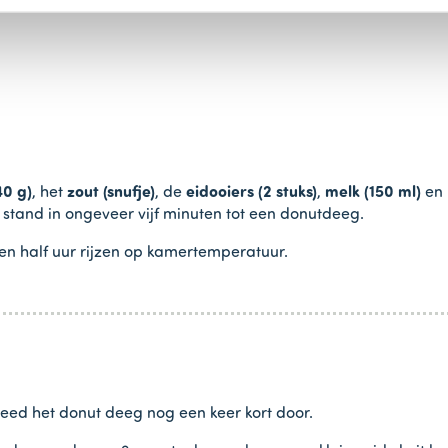
40 g)
, het
zout (snufje)
, de
eidooiers (2 stuks)
,
melk (150 ml)
en
 stand in ongeveer vijf minuten tot een donutdeeg.
en half uur rijzen op kamertemperatuur.
eed het donut deeg nog een keer kort door.