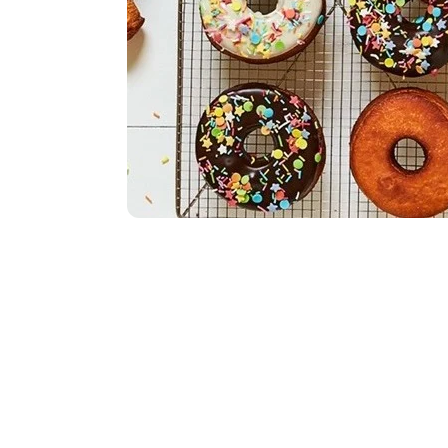
Item
1
of
1