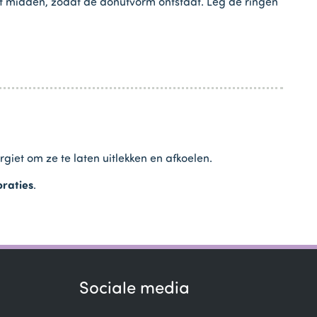
 het midden, zodat de donutvorm ontstaat. Leg de ringen
iet om ze te laten uitlekken en afkoelen.
oraties
.
Sociale media