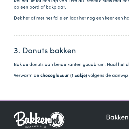
Rol het uit tot een lap van 1 cm dik. Steek cirkels met
op een bord of bakplaat.
Dek het af met het folie en laat het nog een keer een hal
3. Donuts bakken
Bak de donuts aan beide kanten goudbruin. Haal het dee
Verwarm de
chocoglazuur (1 zakje)
volgens de aanwijz
Bakken