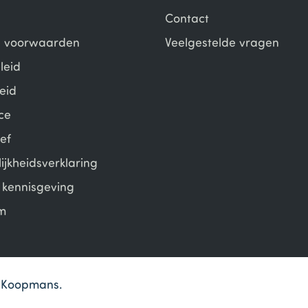
Contact
 voorwaarden
Veelgestelde vragen
leid
eid
ce
ef
ijkheidsverklaring
e kennisgeving
m
en Koopmans.