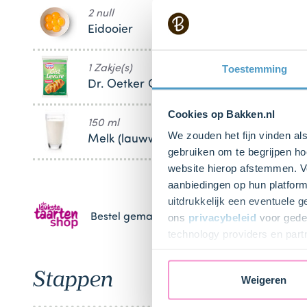
2 null
Eidooier
1 Zakje(s)
Toestemming
Dr. Oetker Gist
Cookies op Bakken.nl
150 ml
We zouden het fijn vinden al
Melk (lauwwarm 40°C)
gebruiken om te begrijpen ho
website hierop afstemmen. Ve
aanbiedingen op hun platform
uitdrukkelijk een eventuele 
ons
privacybeleid
voor gedet
Bestel gemakkelijk en snel je bakproducten 
technology providers en part
toestemming intrekken.
Stappen
Weigeren