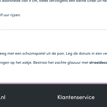
 een doorsnede van 9 cm, steek vervolgens een kleine cirkel uit
f uur rijzen.
g met een schuimspatel uit de pan. Leg de donuts in een verg
ingen op het zakje. Bestrooi het zachte glazuur met
strooidec
.nl
Klantenservice