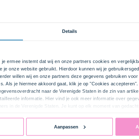
1 Zakje(s)
Dr. Oetker Glazuur Choco
Details
Dr. Oetker Regenboogfantasie
s je ermee instemt dat wij en onze partners cookies en vergelij
e je onze website gebruikt. Hierdoor kunnen wij je gebruikersged
rder willen wij en onze partners deze gegevens gebruiken voor 
s. Als je hiermee akkoord gaat, klik je op "Cookies accepteren
gegevensoverdracht naar de Verenigde Staten in de zin van artik
ailleerde informatie. Hier vind je ook meer informatie over geg
bij ons zusje
DeLeuksteTaartenshop
.
ners in de Verenigde Staten. Je kunt op elk moment van gedacht
Aanpassen
A