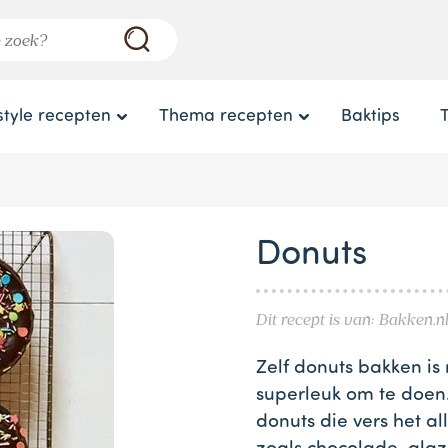
style recepten
Thema recepten
Baktips
Donuts
Dit recept is van: Bakken.n
Zelf donuts bakken is 
superleuk om te doen.
donuts die vers het al