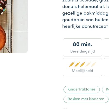
zoals chocolade, glaz
donuts helemaal af. I
gezellige bakmiddag t
goudbruin van buiten 
heerlijke donutrecept 
80 min.
Bereidingstijd
Moeilijkheid
Kindertraktaties
K
Bakken met kinderen