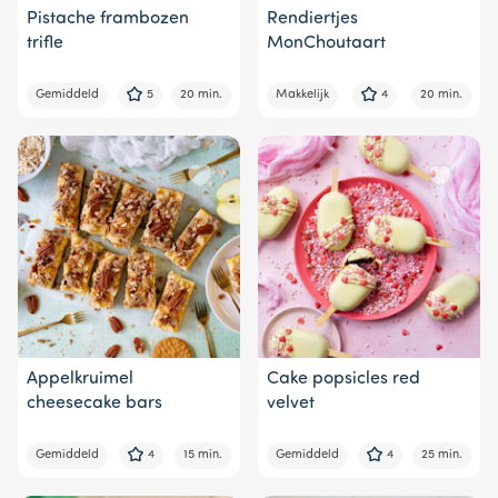
Pistache frambozen
Rendiertjes
trifle
MonChoutaart
Gemiddeld
5
20 min.
Makkelijk
4
20 min.
Appelkruimel
Cake popsicles red
cheesecake bars
velvet
Gemiddeld
4
15 min.
Gemiddeld
4
25 min.