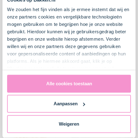
Moeilijk
0
35 min.
Moeilijk
5
40 min.
We zouden het fijn vinden als je ermee instemt dat wij en
onze partners cookies en vergelijkbare technologieën
mogen gebruiken om te begrijpen hoe je onze website
gebruikt. Hierdoor kunnen wij je gebruikersgedrag beter
begrijpen en onze website hierop afstemmen. Verder
willen wij en onze partners deze gegevens gebruiken
voor gepersonaliseerde content of aanbiedingen op hun
platforms. Als je hiermee akkoord gaat, klik je op
"Cookies accepteren". Je toestemming omvat ook
uitdrukkelijk een eventuele gegevensoverdracht naar de
Verenigde Staten in de zin van artikel 49 AVG. Raadpleeg
Alle cookies toestaan
MonChoutaart met
Carrot cake met
ons
privacybeleid
voor gedetailleerde informatie. Hier
appel, kaneel en
creamcheese topping
vind je ook meer informatie over gegevensoverdracht
hazelnoot
Aanpassen
naar technology providers en partners in de Verenigde
Staten. Je kunt op elk moment van gedachten
Moeilijk
0
30 min.
Moeilijk
3
20 min.
veranderen en je toestemming intrekken.
Weigeren