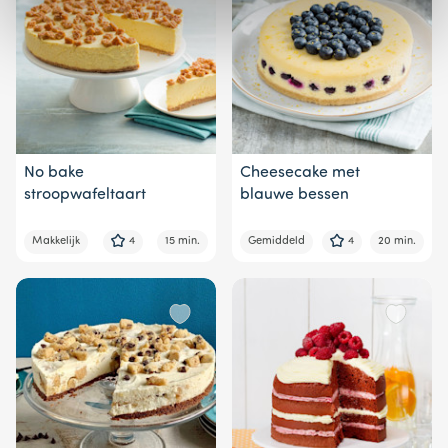
No bake
Cheesecake met
stroopwafeltaart
blauwe bessen
Makkelijk
4
15 min.
Gemiddeld
4
20 min.