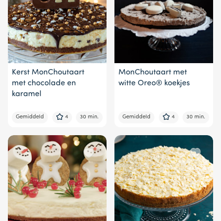
Kerst MonChoutaart
MonChoutaart met
met chocolade en
witte Oreo® koekjes
karamel
Gemiddeld
4
30 min.
Gemiddeld
4
30 min.