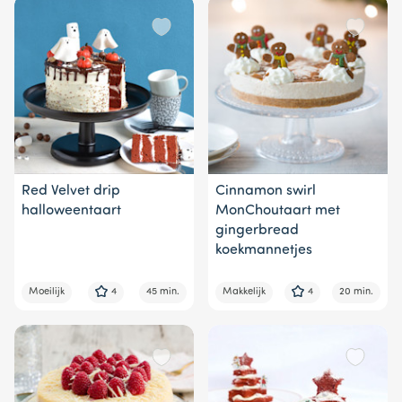
Red Velvet drip
Cinnamon swirl
halloweentaart
MonChoutaart met
gingerbread
koekmannetjes
Moeilijk
4
45 min.
Makkelijk
4
20 min.