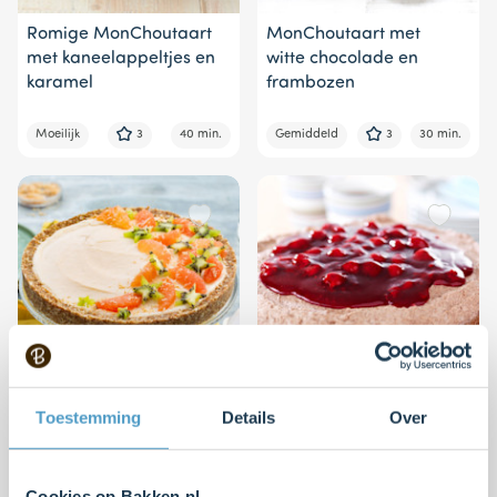
Romige MonChoutaart
MonChoutaart met
met kaneelappeltjes en
witte chocolade en
karamel
frambozen
Moeilijk
3
40 min.
Gemiddeld
3
30 min.
Toestemming
Details
Over
MonChoutaart met
Chocolade-kersen
witte chocolade, kiwi en
MonChoutaart
grapefruit
Cookies op Bakken.nl