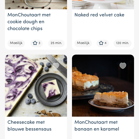
MonChoutaart met
Naked red velvet cake
cookie dough en
chocolate chips
Moeilijk
3
25 min.
Moeilijk
4
120 min.
Cheesecake met
MonChoutaart met
blauwe bessensaus
banaan en karamel